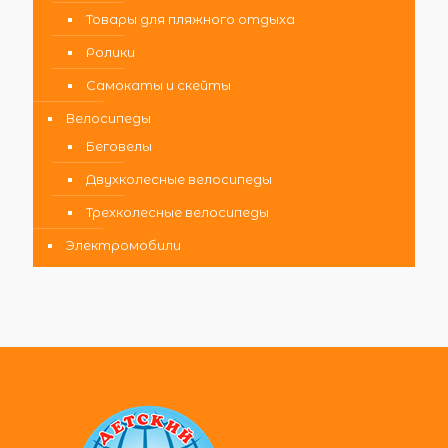
Товары для пляжного отдыха
Ролики
Самокаты и скейты
Велосипеды
Беговелы
Двухколесные велосипеды
Трехколесные велосипеды
Электромобили