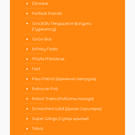
Dinoster
FurReal Friends
GooJitZu Тянущиеся фигурки
(Гуджитсу)
GoGo Bus
Infinity Nado
MGAs MiniVerse
Nerf
Paw Patrol (Щенячий патруль)
Robocar Poli
Robot Trains (Роботы поезда)
Screechers Wild (Дикие Скричеры)
Super Wings (Супер крылья)
Tobot