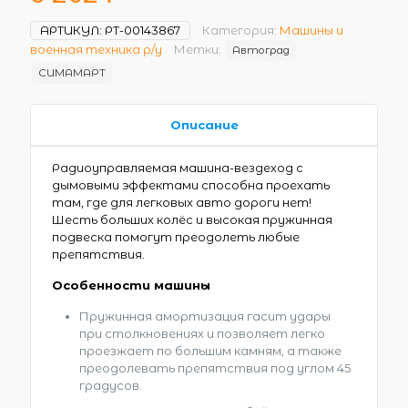
АРТИКУЛ:
РТ-00143867
Категория:
Машины и
военная техника р/у
Метки:
Автоград
СИМАМАРТ
Описание
Радиоуправляемая машина-вездеход с
дымовыми эффектами способна проехать
там, где для легковых авто дороги нет!
Шесть больших колёс и высокая пружинная
подвеска помогут преодолеть любые
препятствия.
Особенности машины
Пружинная амортизация гасит удары
при столкновениях и позволяет легко
проезжает по большим камням, а также
преодолевать препятствия под углом 45
градусов.