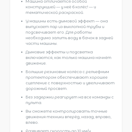
Машина отличается особой
конструкцией — у неё 6 колёс! — и
тематической раскраской.
У машины есть дымовой эффект — она
выпускает пар из выхлопной трубы и
подсвечивает его. Для работы
необходимо залить воду в бачок в задней
части машины.
Дымовые эффекты и подсветка
включаются, как только машина начнёт
движение.
Большие резиновые колёса с рельефным
протектором обеспечивают хорошее
сцепление с поверхностью и увеличивают
дорожный просвет.
Без задержки реагирует на все команды с
пульта.
Вы сможете контролировать точные
движения техники вперёд, назад, вправо,
влево.
Развивает скорость до 10 км/ч.