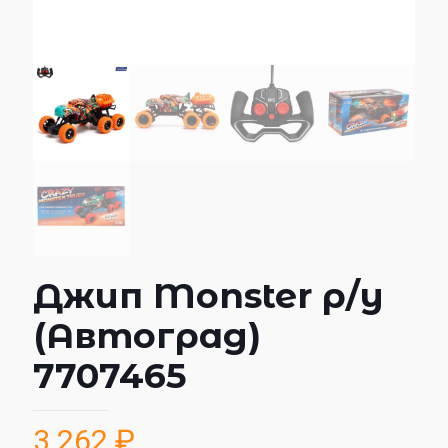
Джип Monster р/у
(Автоград)
7707465
3 262
₽