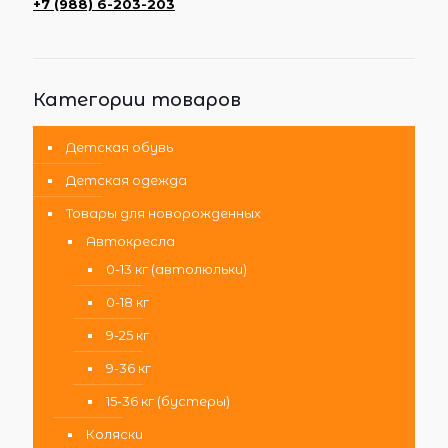
+7 (988) 6-203-203
Категории товаров
Детская обувь
Детская одежда
Товары для новорожденных
Автокресла
0-13 кг (автолюльки)
0-18 кг
9-25 кг
9-36 кг
15-36 кг (бустеры)
Коляски