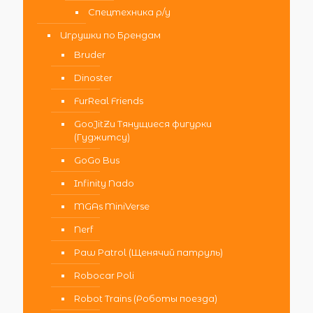
Спецтехника р/у
Игрушки по Брендам
Bruder
Dinoster
FurReal Friends
GooJitZu Тянущиеся фигурки
(Гуджитсу)
GoGo Bus
Infinity Nado
MGAs MiniVerse
Nerf
Paw Patrol (Щенячий патруль)
Robocar Poli
Robot Trains (Роботы поезда)