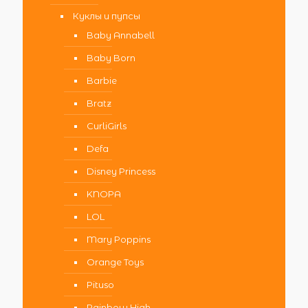
Куклы и пупсы
Baby Annabell
Baby Born
Barbie
Bratz
CurliGirls
Defa
Disney Princess
KNOPA
LOL
Mary Poppins
Orange Toys
Pituso
Rainbow High