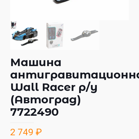
Машина
антигравитационн
Wall Racer р/у
(Автоград)
7722490
2 749
₽