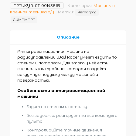
АРТИКУЛ:
РТ-00143869
Категория:
Машины и
военная техника р/у
Метки:
Автоград
СИМАМАРТ
Описание
Антигравитационная машина на
радиоуправлении Wall Racer умеет ездить по
стенам и потолкам! Для этого у неё есть
специальная турбина, которая создаёт
вакуумную подушку между машиной и
поверхностью.
Особенности антигравитационной
машинки
Ездит по стенам и потолку.
Без задержки реагирует на все команды с
пульта.
Контролируйте точные движения
техники вперёд, назад, вправо, влево.