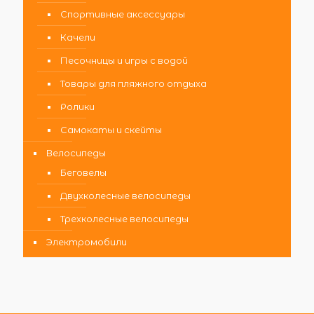
Спортивные аксессуары
Качели
Песочницы и игры с водой
Товары для пляжного отдыха
Ролики
Самокаты и скейты
Велосипеды
Беговелы
Двухколесные велосипеды
Трехколесные велосипеды
Электромобили