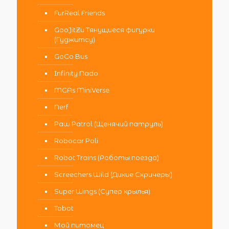
FurReal Friends
GooJitZu Тянущиеся фигурки
(Гуджитсу)
GoGo Bus
Infinity Nado
MGAs MiniVerse
Nerf
Paw Patrol (Щенячий патруль)
Robocar Poli
Robot Trains (Роботы поезда)
Screechers Wild (Дикие Скричеры)
Super Wings (Супер крылья)
Tobot
Мой питомец