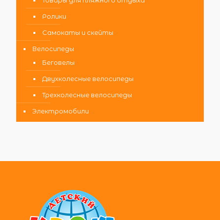
Товары для пляжного отдыха
Ролики
Самокаты и скейты
Велосипеды
Беговелы
Двухколесные велосипеды
Трехколесные велосипеды
Электромобили