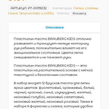
АРТИКУЛ:
РТ-00119232
Категории:
Лепка, слаймы,
глина
,
Творчество и хобби
Метка:
Brauberg
Описание
Пластилин-тесто BRAUBERG KIDS отлично
развивает и тренирует мелкую моторику
рук ребенка, положительно влияет на его
эмоциональное состояние. Цвета легко
смешиваются и не пачкают руки.
Пластилин-тесто BRAUBERG KIDS — это
пластилин на растительной основе с мягкой
текстурой и безопасным составом.
В набор входят 12 брусков теста для лепки
ярких цветов: фиолетовый, оранжевый, белый,
черный, красный, синий, изумрудный, желтый,
неоновый голубой, неоновый салатовый,
неоновый желтый, неоновый розовый. Также в
наборе 6 формочек и скалка, которые удобно