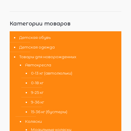
Категории товаров
Детская обувь
Детская одежда
Товары для новорожденных
Автокресла
0-13 кг (автолюльки)
0-18 кг
9-25 кг
9-36 кг
15-36 кг (бустеры)
Коляски
Модульные коляски