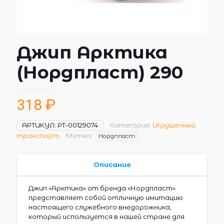
Джип Арктика
(Нордпласт) 290
318
₽
АРТИКУЛ:
РТ-00129074
Категория:
Игрушечный
транспорт
Метка:
Нордпласт
Описание
Джип «Арктика» от бренда «Нордпласт»
представляет собой отличную имитацию
настоящего служебного внедорожника,
который используется в нашей стране для