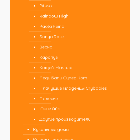
Pituso
Rainbow High
Paola Reina
Sonya Rose
Весна
Карапуз
Кощей. Начало
Леди Баг и Супер Кот
Плачущие младенцы Crybabies
Полесье
Юник Айз
Другие производители
Кукольные дома
Кукольные коляски