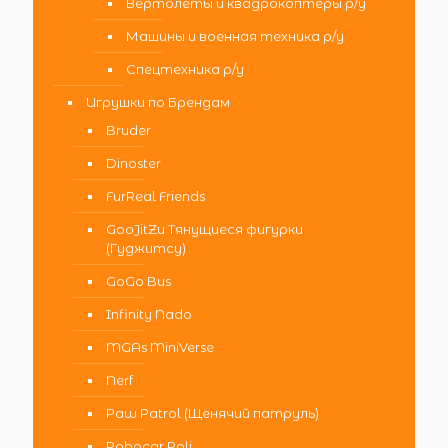
Вертолеты и квадрокоптеры р/у
Машины и военная техника р/у
Спецтехника р/у
Игрушки по Брендам
Bruder
Dinoster
FurReal Friends
GooJitZu Тянущиеся фигурки
(Гуджитсу)
GoGo Bus
Infinity Nado
MGAs MiniVerse
Nerf
Paw Patrol (Щенячий патруль)
Robocar Poli