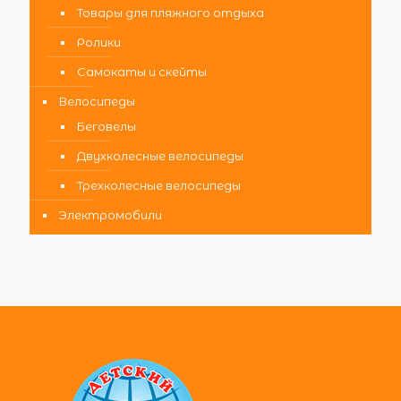
Товары для пляжного отдыха
Ролики
Самокаты и скейты
Велосипеды
Беговелы
Двухколесные велосипеды
Трехколесные велосипеды
Электромобили