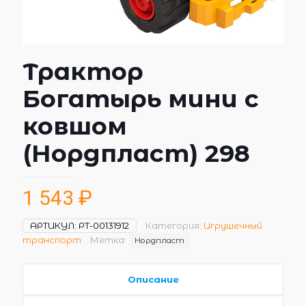
Трактор
Богатырь мини с
ковшом
(Нордпласт) 298
1 543
₽
АРТИКУЛ:
РТ-00131912
Категория:
Игрушечный
транспорт
Метка:
Нордпласт
Описание