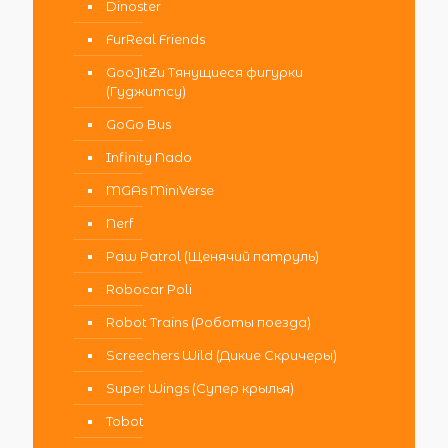
Dinoster
FurReal Friends
GooJitZu Тянущиеся фигурки
(Гуджитсу)
GoGo Bus
Infinity Nado
MGAs MiniVerse
Nerf
Paw Patrol (Щенячий патруль)
Robocar Poli
Robot Trains (Роботы поезда)
Screechers Wild (Дикие Скричеры)
Super Wings (Супер крылья)
Tobot