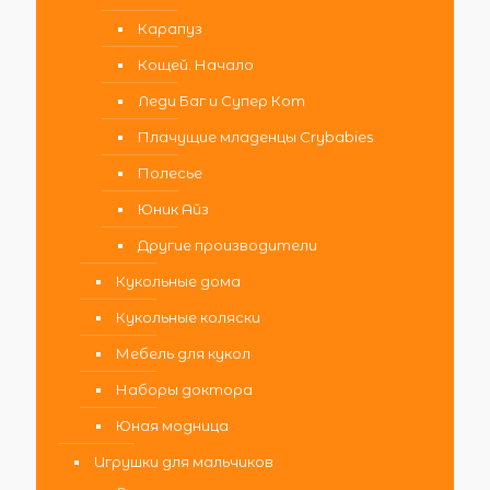
Карапуз
Кощей. Начало
Леди Баг и Супер Кот
Плачущие младенцы Crybabies
Полесье
Юник Айз
Другие производители
Кукольные дома
Кукольные коляски
Мебель для кукол
Наборы доктора
Юная модница
Игрушки для мальчиков