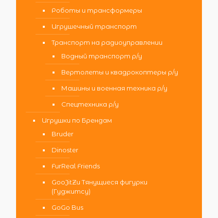
Роботы и трансформеры
Игрушечный транспорт
Транспорт на радиоуправлении
Водный транспорт р/у
Вертолеты и квадрокоптеры р/у
Машины и военная техника р/у
Спецтехника р/у
Игрушки по Брендам
Bruder
Dinoster
FurReal Friends
GooJitZu Тянущиеся фигурки
(Гуджитсу)
GoGo Bus