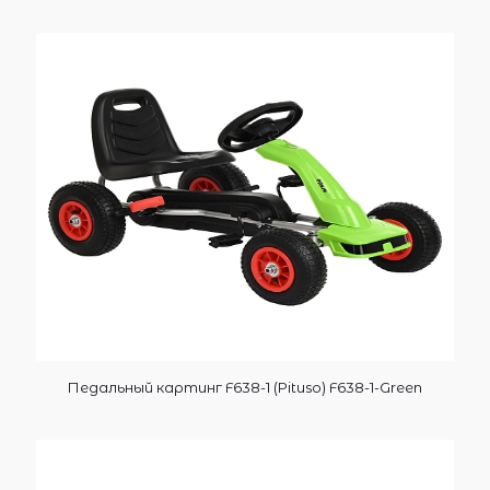
Педальный картинг F638-1 (Pituso) F638-1-Green