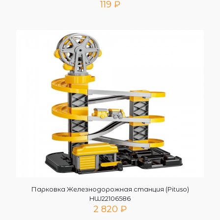
119
₽
Парковка Железнодорожная станция (Pituso)
HW22106586
2 820
₽