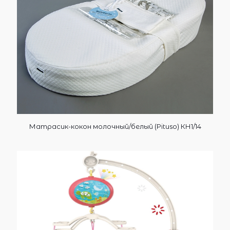
Матрасик-кокон молочный/белый (Pituso) КН1/14