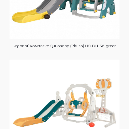
Игровой комплекс Динозавр (Pituso) UN-DW36-green