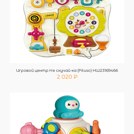
Игровой центр Не скучай-ка (Pituso) HW23169466
2 020
₽