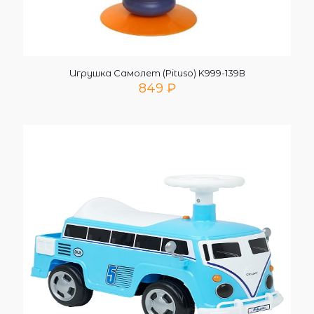
Игрушка Самолет (Pituso) K999-139В
849
₽