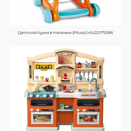
Детская Кухня в тележке (Pituso) HW22079286