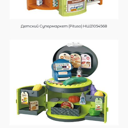
Детский Супермаркет (Pituso) HW21054568