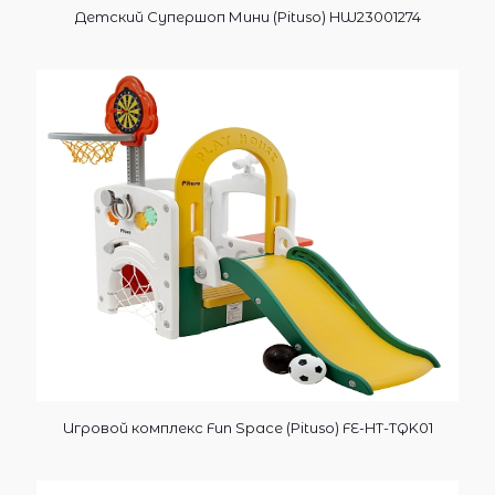
Детский Супершоп Мини (Pituso) HW23001274
Игровой комплекс Fun Space (Pituso) FE-HT-TQK01