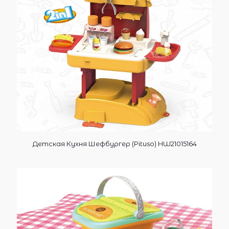
Детская Кухня Шефбургер (Pituso) HW21015164