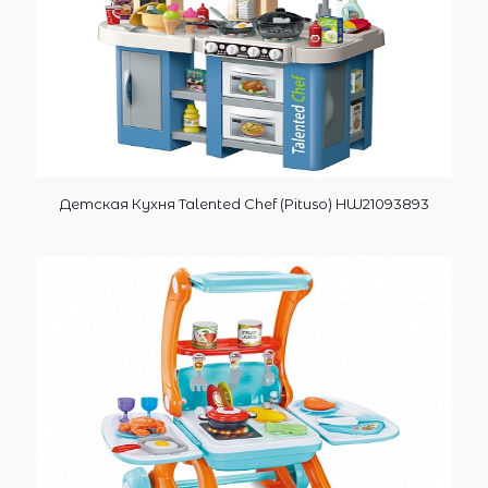
Детская Кухня Talented Chef (Pituso) HW21093893