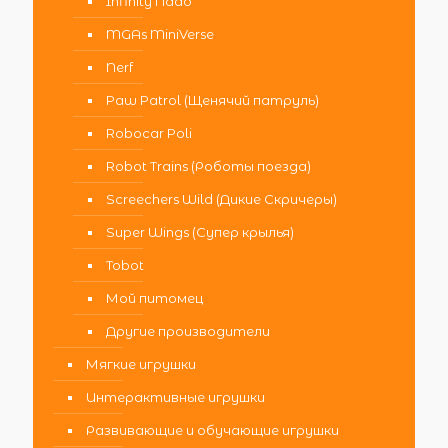
Infinity Nado
MGAs MiniVerse
Nerf
Paw Patrol (Щенячий патруль)
Robocar Poli
Robot Trains (Роботы поезда)
Screechers Wild (Дикие Скричеры)
Super Wings (Супер крылья)
Tobot
Мой питомец
Другие производители
Мягкие игрушки
Интерактивные игрушки
Развивающие и обучающие игрушки