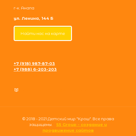
г-к. Анапа
ул. Ленина, 144 Б
Найти нас на карте
+7 (918) 987-87-03
+7 (988) 6-203-203
krosh09@gmail.com
Политика конфиденциальности
© 2018 - 2021 Детский мир "Крош". Все права
защищены.
S5 Group - создание и
продвижение сайтов