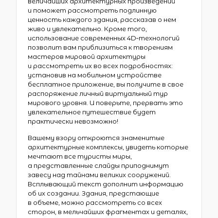
величайших архитектурных произведений
и поможет рассмотреть подлинную
ценность каждого здания, рассказав о нем
живо и увлекательно. Кроме того,
использование современных 4D‑технологий
позволит вам приблизиться к творениям
мастеров мировой архитектуры
и рассмотреть их во всех подробностях:
установив на мобильном устройстве
бесплатное приложение, вы получите в свое
распоряжение личный виртуальный тур
мирового уровня. И поверьте, прервать это
увлекательное путешествие будет
практически невозможно!
Вашему взору откроются знаменитые
архитектурные комплексы, увидеть которые
мечтают все туристы миры,
а представленные слайды приподнимут
завесу над тайнами великих сооружений.
Всплывающий текст дополнит информацию
об их создании. Здания, предстающие
в объеме, можно рассмотреть со всех
сторон, в мельчайших фрагментах и деталях,