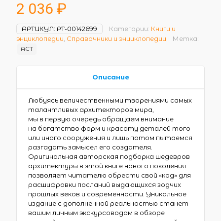
2 036
₽
АРТИКУЛ:
РТ-00142699
Категории:
Книги и
энциклопедии
,
Справочники и энциклопедии
Метка:
АСТ
Описание
Любуясь величественными творениями самых
талантливых архитекторов мира,
мы в первую очередь обращаем внимание
на богатство форм и красоту деталей того
или иного сооружения и лишь потом пытаемся
разгадать замысел его создателя.
Оригинальная авторская подборка шедевров
архитектуры в этой книге нового поколения
позволяет читателю обрести свой «код» для
расшифровки посланий выдающихся зодчих
прошлых веков и современности. Уникальное
издание с дополненной реальностью станет
вашим личным экскурсоводом в обзоре