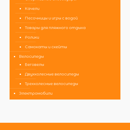
Качели
Песочницы и игры с водой
Товары для пляжного отдыха
Ролики
Самокаты и скейты
Велосипеды
Беговелы
Двухколесные велосипеды
Трехколесные велосипеды
Электромобили