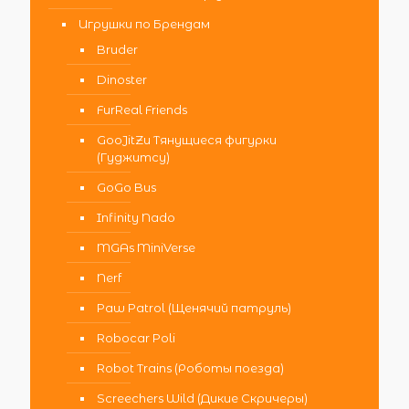
Игрушки по Брендам
Bruder
Dinoster
FurReal Friends
GooJitZu Тянущиеся фигурки
(Гуджитсу)
GoGo Bus
Infinity Nado
MGAs MiniVerse
Nerf
Paw Patrol (Щенячий патруль)
Robocar Poli
Robot Trains (Роботы поезда)
Screechers Wild (Дикие Скричеры)