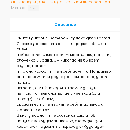
энциклопедии
,
Сказки и дошкольная литература
Метка:
АСТ
Описание
Книга Григория Остера «Зарядка для хвоста.
Сказки» расскажет о жизни дружелюбных и
очень
любознательных зверят: мартышки, попугая,
слонёнка и удава. Им никогда не бывает
скучно, потому
что они находят, чем себя занять. Например,
они знакомятся друг с другом заново, учат
попугая
летать, а ещё находят в земле дыру и
пытаются выяснить, где у неё вход (или
выход?)… В общем,
друзьям есть чем занять себя в далёкой и
жаркой Африке!
В книгу вошли пять сказок из цикла «38
попугаев»: «Будем знакомы», «Зарядка для
хвоста», «Подземный переход», «Куда идёт