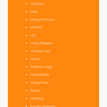
CurliGirls
Defa
Disney Princess
KNOPA
LOL
Mary Poppins
Orange Toys
Pituso
Rainbow High
Paola Reina
Sonya Rose
Весна
Карапуз
Кощей. Начало