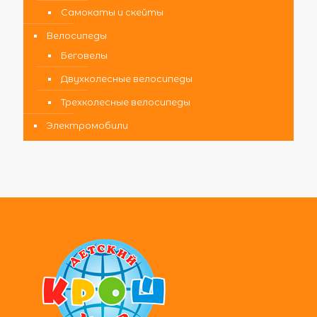
Самокаты и скейты
Велосипеды
Беговелы
Двухколесные велосипеды
Трехколесные велосипеды
Электромобили