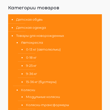
Категории товаров
Детская обувь
Детская одежда
Товары для новорожденных
Автокресла
0-13 кг (автолюльки)
0-18 кг
9-25 кг
9-36 кг
15-36 кг (бустеры)
Коляски
Модульные коляски
Коляски-трансформеры