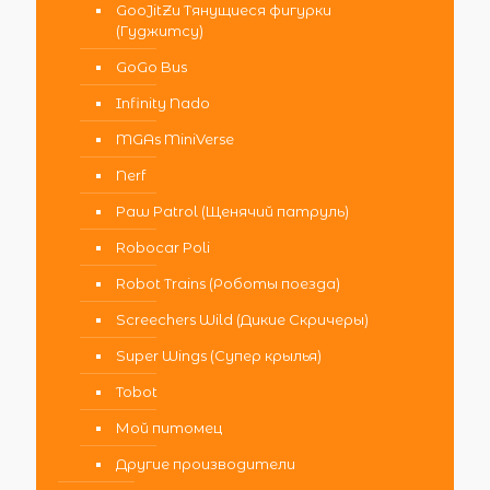
GooJitZu Тянущиеся фигурки
(Гуджитсу)
GoGo Bus
Infinity Nado
MGAs MiniVerse
Nerf
Paw Patrol (Щенячий патруль)
Robocar Poli
Robot Trains (Роботы поезда)
Screechers Wild (Дикие Скричеры)
Super Wings (Супер крылья)
Tobot
Мой питомец
Другие производители