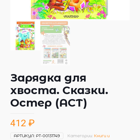
Зарядка для
хвоста. Сказки.
Остер (АСТ)
412
₽
АРТИКУЛ:
РТ-00131749
Категории:
Книги и