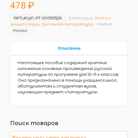
478
₽
АРТИКУЛ:
РТ-00095526
Категории:
Книги и
энциклопедии
,
Школьная литература
Метка:
Росмэн
Описание
Настоящее пособие содержит краткие
изложения основных произведений русской
литературы по программе для 10–11-х классов.
Оно предназначено в помощь учащимся школ,
абитуриентам и студентам вузов,
изучающим предмет «Литература».
Поиск товаров