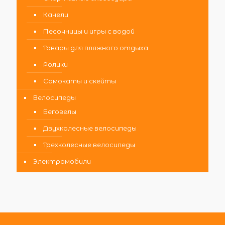
Качели
Песочницы и игры с водой
Товары для пляжного отдыха
Ролики
Самокаты и скейты
Велосипеды
Беговелы
Двухколесные велосипеды
Трехколесные велосипеды
Электромобили