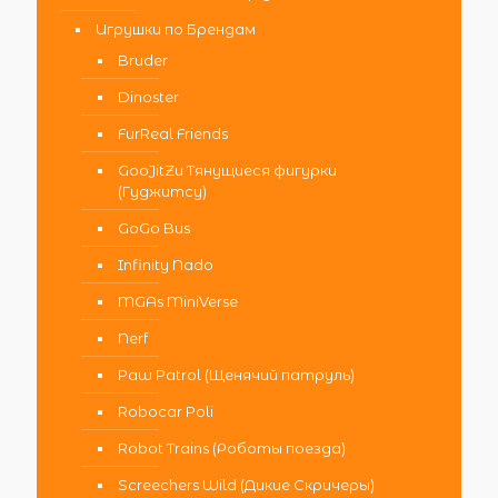
Игрушки по Брендам
Bruder
Dinoster
FurReal Friends
GooJitZu Тянущиеся фигурки
(Гуджитсу)
GoGo Bus
Infinity Nado
MGAs MiniVerse
Nerf
Paw Patrol (Щенячий патруль)
Robocar Poli
Robot Trains (Роботы поезда)
Screechers Wild (Дикие Скричеры)