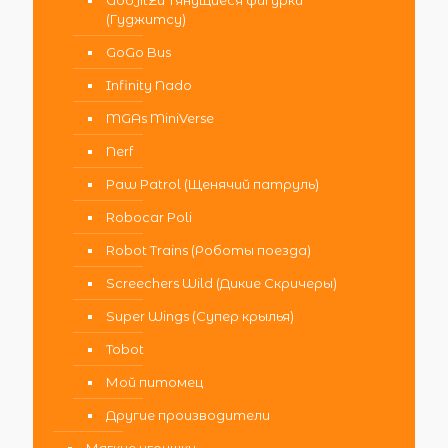
GooJitZu Тянущиеся фигурки
(Гуджитсу)
GoGo Bus
Infinity Nado
MGAs MiniVerse
Nerf
Paw Patrol (Щенячий патруль)
Robocar Poli
Robot Trains (Роботы поезда)
Screechers Wild (Дикие Скричеры)
Super Wings (Супер крылья)
Tobot
Мой питомец
Другие производители