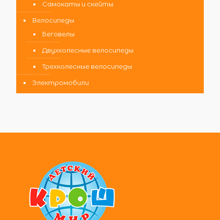
Самокаты и скейты
Велосипеды
Беговелы
Двухколесные велосипеды
Трехколесные велосипеды
Электромобили