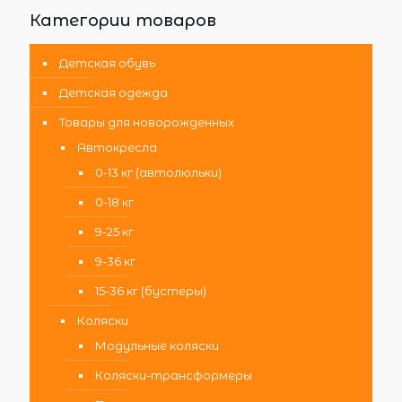
Категории товаров
Детская обувь
Детская одежда
Товары для новорожденных
Автокресла
0-13 кг (автолюльки)
0-18 кг
9-25 кг
9-36 кг
15-36 кг (бустеры)
Коляски
Модульные коляски
Коляски-трансформеры