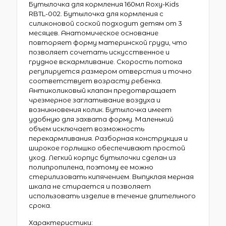
Бутылочка для кормления 160мл Roxy-Kids
RBTL-002. Бутылочка для кормления с
силиконовой соской подходит детям от 3
месяцев. Анатомическое основание
повторяет форму материнской груди, что
позволяет сочетать искусственное и
грудное вскармливание. Скорость потока
регулируется размером отверстия и точно
соответствует возрасту ребенка.
Антиколиковый клапан предотвращает
чрезмерное заглатывание воздуха и
возникновения колик. Бутылочка имеет
удобную для захвата форму. Маленький
объем исключает возможность
перекармливания. Разборная конструкция и
широкое горлышко обеспечивают простой
уход. Легкий корпус бутылочки сделан из
полипропилена, поэтому ее можно
стерилизовать кипячением. Выпуклая мерная
шкала не стирается и позволяет
использовать изделие в течение длительного
срока.
Характеристики: