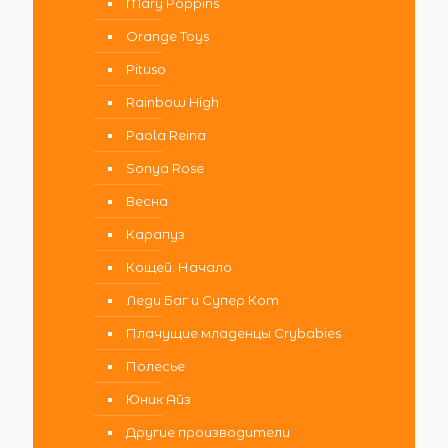
Mary Poppins
Orange Toys
Pituso
Rainbow High
Paola Reina
Sonya Rose
Весна
Карапуз
Кощей. Начало
Леди Баг и Супер Кот
Плачущие младенцы Crybabies
Полесье
Юник Айз
Другие производители