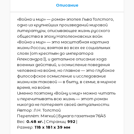
Описание
«Война и мир» — роман-эпопея Льва Толстого,
одно из крупнейших произведений мировой
литературы, описывающее жизнь русского
общества в эпоху Наполеоновских войн.
«Война и мир» — это масштабная картина
жизни России, взятая во всех ее социальных
слоях (от крестьян до императора
Александра I), и детальное описание хода
военных действий, и осмысление поведения
человека на войне, но главное — это глубокое
философское осмысление и исследование
жизни как таковой — в быту, в семье, в мирное
время, на войне.
Именно поэтому «Войну и мир» можно читать
и перечитывать всю жизнь — этот роман
никогда не потеряет своей актуальности.
Автор: Л.Н. Толстой
Переплёт: Мягкий | Бумага газетная 76/45
Вес:
0.48 кг.
| Страниц:
992
|
Размер:
118 х 181 x 39 мм