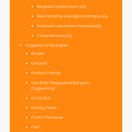
Водный транспорт р/у
Вертолеты и квадрокоптеры р/у
Машины и военная техника р/у
Спецтехника р/у
Игрушки по Брендам
Bruder
Dinoster
FurReal Friends
GooJitZu Тянущиеся фигурки
(Гуджитсу)
GoGo Bus
Infinity Nado
MGAs MiniVerse
Nerf