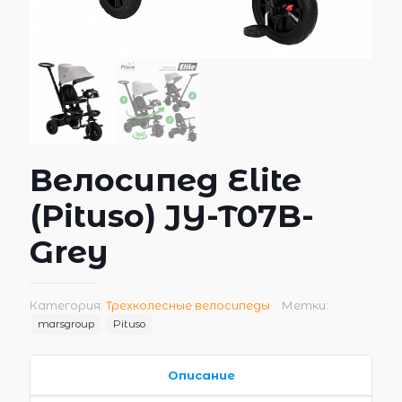
Велосипед Elite
(Pituso) JY-T07B-
Grey
Категория:
Трехколесные велосипеды
Метки:
marsgroup
Pituso
Описание