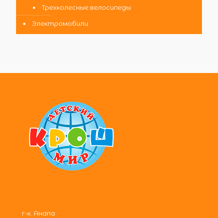
Трехколесные велосипеды
Электромобили
г-к. Анапа