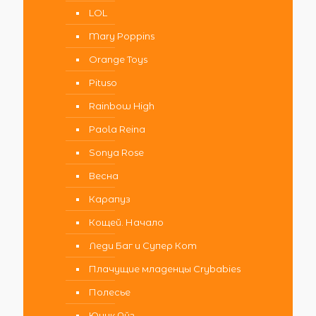
LOL
Mary Poppins
Orange Toys
Pituso
Rainbow High
Paola Reina
Sonya Rose
Весна
Карапуз
Кощей. Начало
Леди Баг и Супер Кот
Плачущие младенцы Crybabies
Полесье
Юник Айз