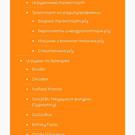
Игрушечный транспорт
Транспорт на радиоуправлении
Водный транспорт р/у
Вертолеты и квадрокоптеры р/у
Машины и военная техника р/у
Спецтехника р/у
Игрушки по Брендам
Bruder
Dinoster
FurReal Friends
GooJitZu Тянущиеся фигурки
(Гуджитсу)
GoGo Bus
Infinity Nado
MGAs MiniVerse