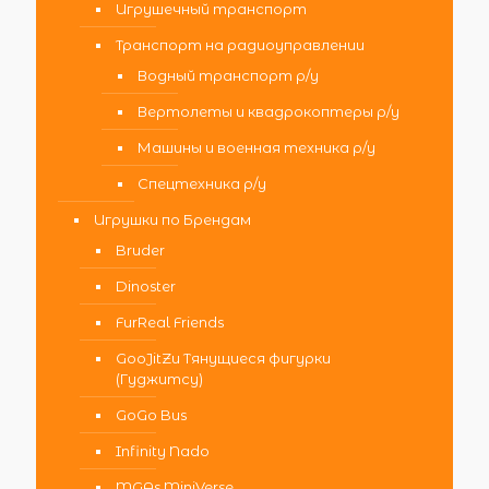
Игрушечный транспорт
Транспорт на радиоуправлении
Водный транспорт р/у
Вертолеты и квадрокоптеры р/у
Машины и военная техника р/у
Спецтехника р/у
Игрушки по Брендам
Bruder
Dinoster
FurReal Friends
GooJitZu Тянущиеся фигурки
(Гуджитсу)
GoGo Bus
Infinity Nado
MGAs MiniVerse