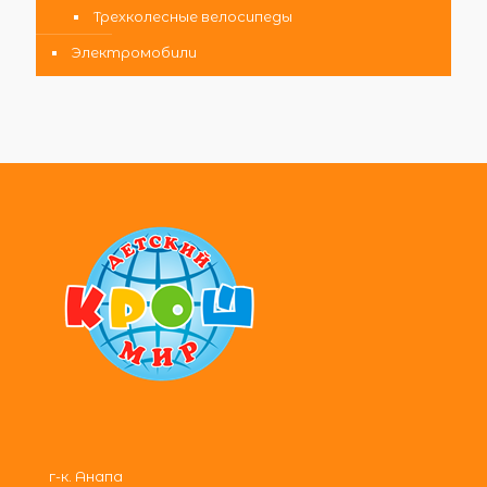
Трехколесные велосипеды
Электромобили
г-к. Анапа