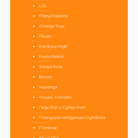
LOL
Mary Poppins
Orange Toys
Pituso
Rainbow High
Paola Reina
Sonya Rose
Весна
Карапуз
Кощей. Начало
Леди Баг и Супер Кот
Плачущие младенцы Crybabies
Полесье
Юник Айз