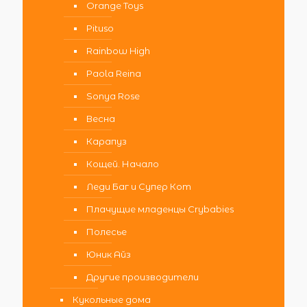
Orange Toys
Pituso
Rainbow High
Paola Reina
Sonya Rose
Весна
Карапуз
Кощей. Начало
Леди Баг и Супер Кот
Плачущие младенцы Crybabies
Полесье
Юник Айз
Другие производители
Кукольные дома