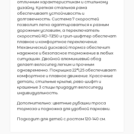
отличным характеристикам и стильному
дизайну. Крепкая стальная рама
обеспечивает устойчивость и
долговечность. Система 7 скоростей
позволит легко адаптироваться к разным
дорожным условиям, а переключатель
скоростей RD-TZ50 и грип-шифтер обеспечат
плавное и комфортное переключение.
Механический дисковой тормоз обеспечит
надежное и безопасное торможение в любых
ситуациях. Двойной алюминиевый обод
делает велосипед легким и прочным
одновременно. Покрышка 22*1,25 обеспечивает
комфортное и плавное движение. Красочные
детали, стильные крылья, рево-шифт и
крашеные 3 спицы придадут велосипеду
индивидуальность.
Дополнительно: цветные рубашки троса
тормоза и подножка для удобной парковки.
Подходит для детей с ростом 120-140 см.