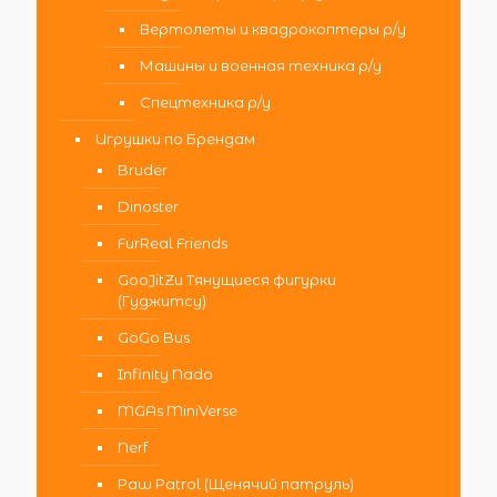
Вертолеты и квадрокоптеры р/у
Машины и военная техника р/у
Спецтехника р/у
Игрушки по Брендам
Bruder
Dinoster
FurReal Friends
GooJitZu Тянущиеся фигурки
(Гуджитсу)
GoGo Bus
Infinity Nado
MGAs MiniVerse
Nerf
Paw Patrol (Щенячий патруль)