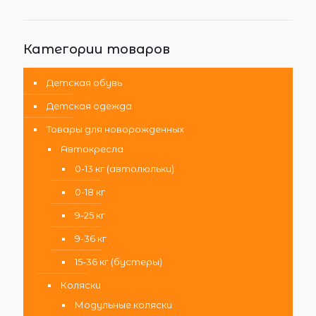
Категории товаров
Детская обувь
Детская одежда
Товары для новорожденных
Автокресла
0-13 кг (автолюльки)
0-18 кг
9-25 кг
9-36 кг
15-36 кг (бустеры)
Коляски
Модульные коляски