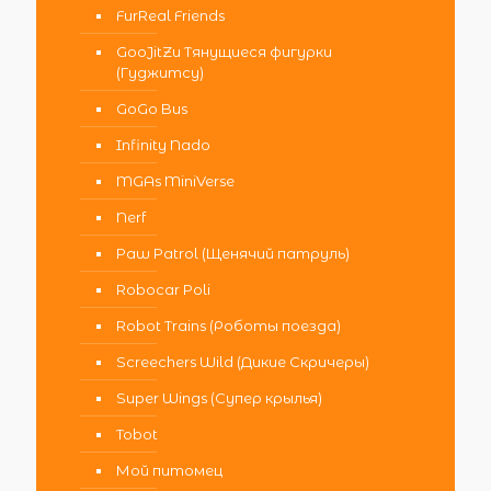
FurReal Friends
GooJitZu Тянущиеся фигурки
(Гуджитсу)
GoGo Bus
Infinity Nado
MGAs MiniVerse
Nerf
Paw Patrol (Щенячий патруль)
Robocar Poli
Robot Trains (Роботы поезда)
Screechers Wild (Дикие Скричеры)
Super Wings (Супер крылья)
Tobot
Мой питомец