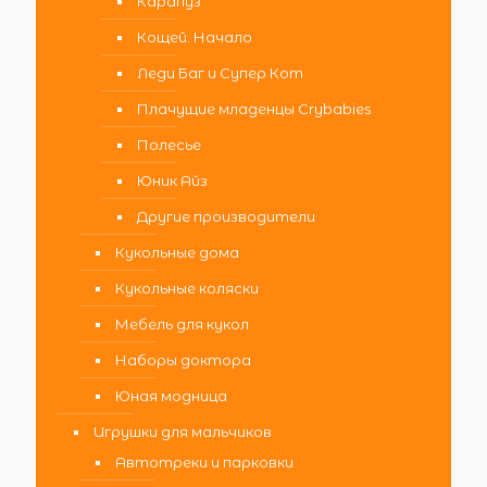
Карапуз
Кощей. Начало
Леди Баг и Супер Кот
Плачущие младенцы Crybabies
Полесье
Юник Айз
Другие производители
Кукольные дома
Кукольные коляски
Мебель для кукол
Наборы доктора
Юная модница
Игрушки для мальчиков
Автотреки и парковки