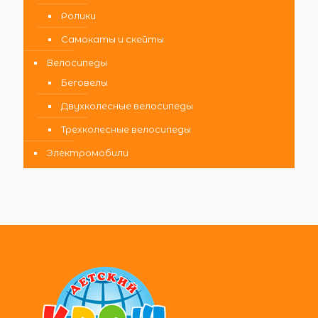
Ролики
Самокаты и скейты
Велосипеды
Беговелы
Двухколесные велосипеды
Трехколесные велосипеды
Электромобили