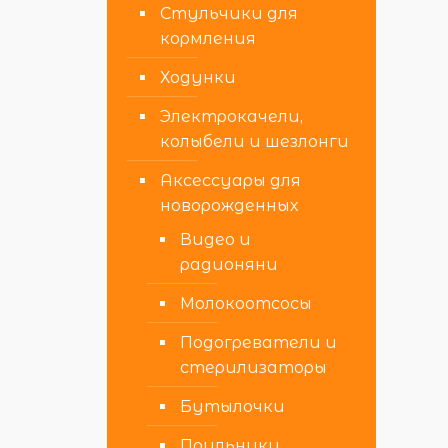
Стульчики для
кормления
Ходунки
Электрокачели,
колыбели и шезлонги
Аксессуары для
новорожденных
Видео и
радионяни
Молокоотсосы
Подогреватели и
стерилизаторы
Бутылочки
Поильники