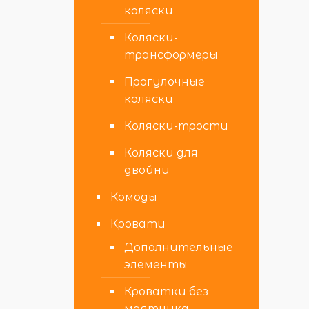
коляски
Коляски-
трансформеры
Прогулочные
коляски
Коляски-трости
Коляски для
двойни
Комоды
Кровати
Дополнительные
элементы
Кроватки без
маятника