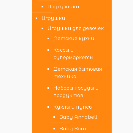
Подгузники
Игрушки
Игрушки для девочек
Детские кухни
Кассы и
супермаркеты
Детская бытовая
техника
Наборы посуды и
продуктов
Куклы и пупсы
Baby Annabell
Baby Born