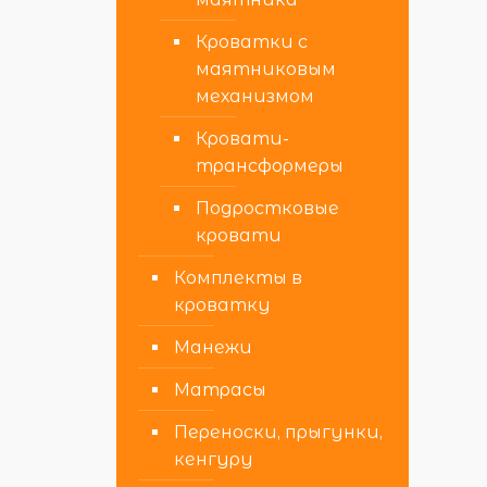
Кроватки с
маятниковым
механизмом
Кровати-
трансформеры
Подростковые
кровати
Комплекты в
кроватку
Манежи
Матрасы
Переноски, прыгунки,
кенгуру