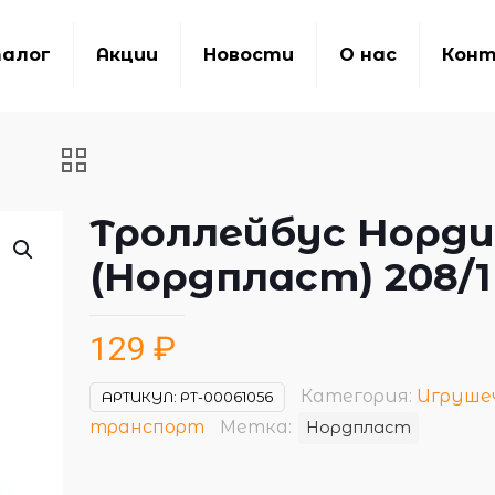
алог
Акции
Новости
О нас
Кон
Троллейбус Норд
(Нордпласт) 208/1
129
₽
Категория:
Игруше
АРТИКУЛ:
РТ-00061056
транспорт
Метка:
Нордпласт