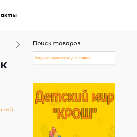
такты
Поиск товаров
ик
чный