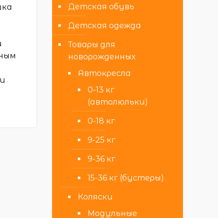
Детская обувь
шка
Детская одежда
и
Товары для
сным
новорожденных
Автокресла
ли
0-13 кг
(автолюльки)
0-18 кг
9-25 кг
9-36 кг
15-36 кг (бустеры)
Коляски
Модульные