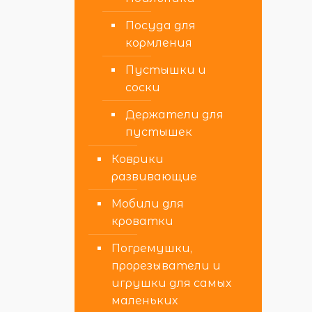
Посуда для
кормления
Пустышки и
соски
Держатели для
пустышек
Коврики
развивающие
Мобили для
кроватки
Погремушки,
прорезыватели и
игрушки для самых
маленьких