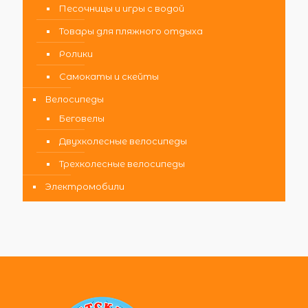
Песочницы и игры с водой
Товары для пляжного отдыха
Ролики
Самокаты и скейты
Велосипеды
Беговелы
Двухколесные велосипеды
Трехколесные велосипеды
Электромобили