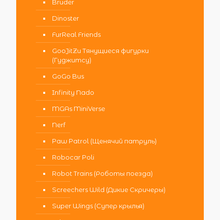
Bruder
Dinoster
FurReal Friends
GooJitZu Тянущиеся фигурки
(Гуджитсу)
GoGo Bus
Infinity Nado
MGAs MiniVerse
Nerf
Paw Patrol (Щенячий патруль)
Robocar Poli
Robot Trains (Роботы поезда)
Screechers Wild (Дикие Скричеры)
Super Wings (Супер крылья)