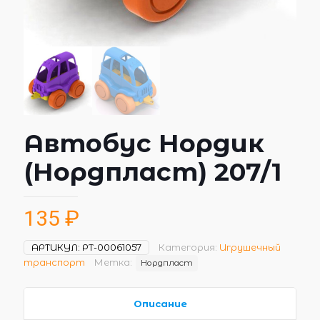
Автобус Нордик
(Нордпласт) 207/1
135
₽
АРТИКУЛ:
РТ-00061057
Категория:
Игрушечный
транспорт
Метка:
Нордпласт
Описание