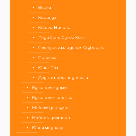
Весна
Карапуз
Кощей. Начало
Леди Баг и Супер Кот
Плачущие младенцы Crybabies
Полесье
Юник Айз
Другие производители
Кукольные дома
Кукольные коляски
Мебель для кукол
Наборы доктора
Юная модница