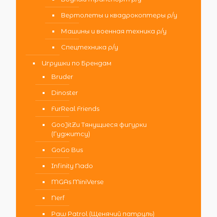
Вертолеты и квадрокоптеры р/у
Машины и военная техника р/у
Спецтехника р/у
Игрушки по Брендам
Bruder
Dinoster
FurReal Friends
GooJitZu Тянущиеся фигурки
(Гуджитсу)
GoGo Bus
Infinity Nado
MGAs MiniVerse
Nerf
Paw Patrol (Щенячий патруль)