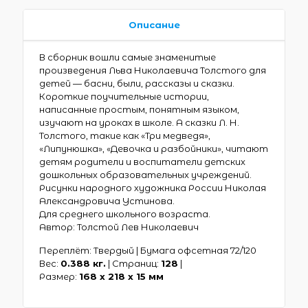
Описание
В сборник вошли самые знаменитые
произведения Льва Николаевича Толстого для
детей — басни, были, рассказы и сказки.
Короткие поучительные истории,
написанные простым, понятным языком,
изучают на уроках в школе. А сказки Л. Н.
Толстого, такие как «Три медведя»,
«Липунюшка», «Девочка и разбойники», читают
детям родители и воспитатели детских
дошкольных образовательных учреждений.
Рисунки народного художника России Николая
Александровича Устинова.
Для среднего школьного возраста.
Автор: Толстой Лев Николаевич
Переплёт: Твердый | Бумага офсетная 72/120
Вес:
0.388 кг.
| Страниц:
128
|
Размер:
168 х 218 x 15 мм