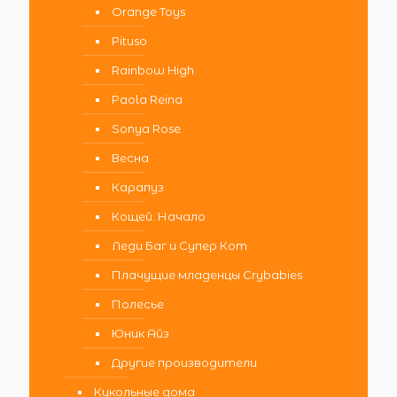
Orange Toys
Pituso
Rainbow High
Paola Reina
Sonya Rose
Весна
Карапуз
Кощей. Начало
Леди Баг и Супер Кот
Плачущие младенцы Crybabies
Полесье
Юник Айз
Другие производители
Кукольные дома