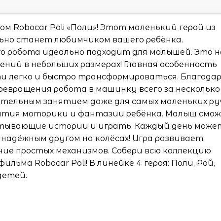
 Robocar Poli «Поли»! Этот маленький герой из
ьно станет любимчиком вашего ребёнка.
о робота идеально подходит для малышей. Это н
ений в небольших размерах! Главная особенность
ти легко и быстро трансформироваться. Благода
ревращения робота в машинку всего за несколько
ательным занятием даже для самых маленьких ру
вития моторики и фантазии ребёнка. Малыш смо
тывающие истории и играть. Каждый день може
надёжным другом на колёсах! Игра развивает
ние простых механизмов. Собери всю коллекцию
ьма Robocar Poli! В линейке 4 героя: Поли, Рой,
детей.