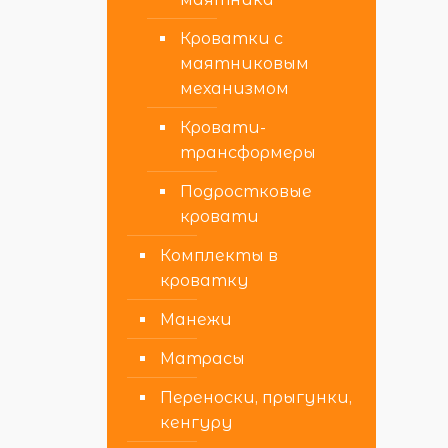
Кроватки с
маятниковым
механизмом
Кровати-
трансформеры
Подростковые
кровати
Комплекты в
кроватку
Манежи
Матрасы
Переноски, прыгунки,
кенгуру