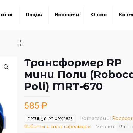
алог
Акции
Новости
О нас
Кон
Трансформер RP
мини Поли (Roboc
Poli) MRT-670
585
₽
Категории:
Robocar 
АРТИКУЛ:
РТ-00142859
Роботы и трансформеры
Метки:
Roboc