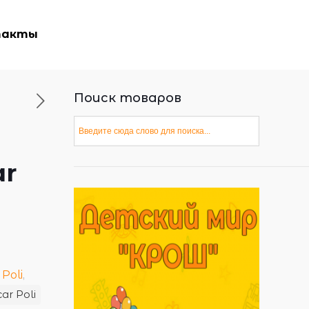
такты
Поиск товаров
ar
Poli
,
ar Poli