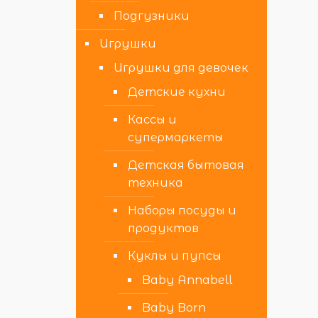
Подгузники
Игрушки
Игрушки для девочек
Детские кухни
Кассы и
супермаркеты
Детская бытовая
техника
Наборы посуды и
продуктов
Куклы и пупсы
Baby Annabell
Baby Born