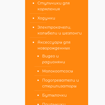
Стульчики для
кормления
Ходунки
Электрокачели,
колыбели и шезлонги
Аксессуары для
новорожденных
Видео и
радионяни
Молокоотсосы
Подогреватели и
стерилизаторы
Бутылочки
Поильники