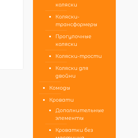
коляски
Коляски-
трансформеры
Прогулочные
коляски
Коляски-трости
Коляски для
двойни
Комоды
Кровати
Дополнительные
элементы
Кроватки без
маятника