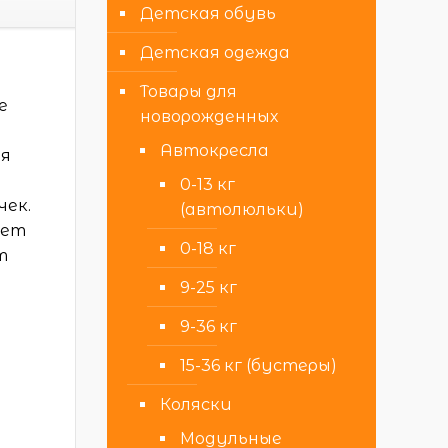
Детская обувь
Детская одежда
Товары для
е
новорожденных
Автокресла
ря
0-13 кг
чек.
(автолюльки)
жет
0-18 кг
т
9-25 кг
9-36 кг
15-36 кг (бустеры)
Коляски
Модульные