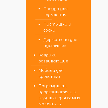
Посуда для
кормления
Пустышки и
соски
Держатели для
пустышек
Коврики
развивающие
Мобили для
кроватки
Погремушки,
прорезыватели и
игрушки для самых
маленьких