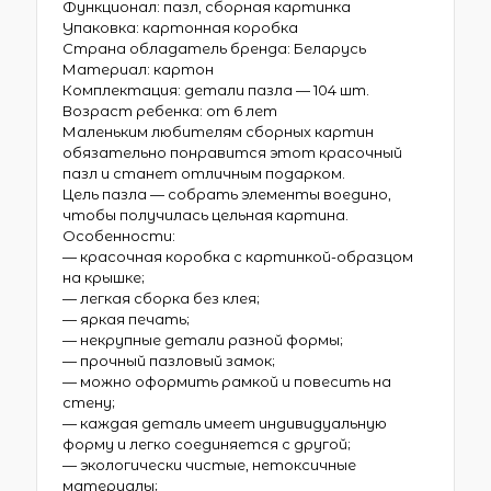
Функционал: пазл, сборная картинка
Упаковка: картонная коробка
Страна обладатель бренда: Беларусь
Материал: картон
Комплектация: детали пазла — 104 шт.
Возраст ребенка: от 6 лет
Маленьким любителям сборных картин
обязательно понравится этот красочный
пазл и станет отличным подарком.
Цель пазла — собрать элементы воедино,
чтобы получилась цельная картина.
Особенности:
— красочная коробка с картинкой-образцом
на крышке;
— легкая сборка без клея;
— яркая печать;
— некрупные детали разной формы;
— прочный пазловый замок;
— можно оформить рамкой и повесить на
стену;
— каждая деталь имеет индивидуальную
форму и легко соединяется с другой;
— экологически чистые, нетоксичные
материалы;