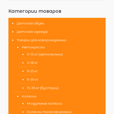
Категории товаров
Детская обувь
Детская одежда
Товары для новорожденных
Автокресла
0-13 кг (автолюльки)
0-18 кг
9-25 кг
9-36 кг
15-36 кг (бустеры)
Коляски
Модульные коляски
Коляски-трансформеры