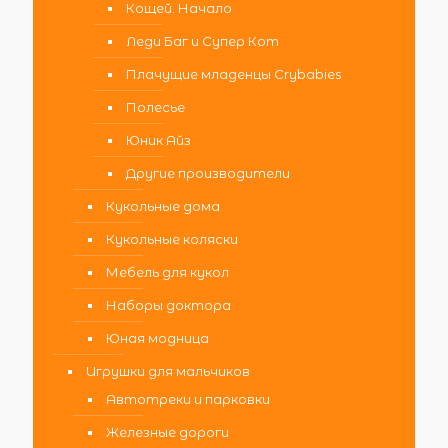
Кощей. Начало
Леди Баг и Супер Кот
Плачущие младенцы Crybabies
Полесье
Юник Айз
Другие производители
Кукольные дома
Кукольные коляски
Мебель для кукол
Наборы доктора
Юная модница
Игрушки для мальчиков
Автотреки и парковки
Железные дороги