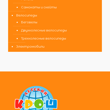
Самокаты и скейты
Велосипеды
Беговелы
Двухколесные велосипеды
Трехколесные велосипеды
Электромобили