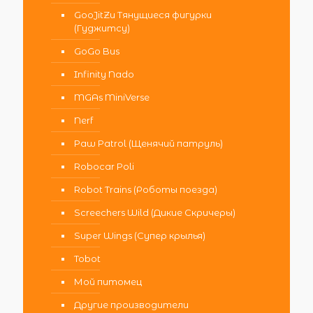
GooJitZu Тянущиеся фигурки
(Гуджитсу)
GoGo Bus
Infinity Nado
MGAs MiniVerse
Nerf
Paw Patrol (Щенячий патруль)
Robocar Poli
Robot Trains (Роботы поезда)
Screechers Wild (Дикие Скричеры)
Super Wings (Супер крылья)
Tobot
Мой питомец
Другие производители