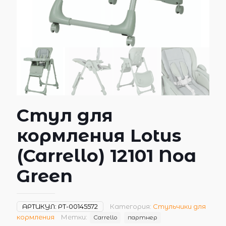
Стул для
кормления Lotus
(Carrello) 12101 Noa
Green
АРТИКУЛ:
РТ-00145572
Категория:
Стульчики для
кормления
Метки:
Carrello
партнер