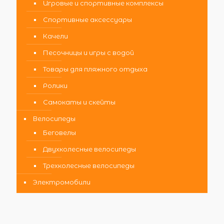
Игровые и спортивные комплексы
Спортивные аксессуары
Качели
Песочницы и игры с водой
Товары для пляжного отдыха
Ролики
Самокаты и скейты
Велосипеды
Беговелы
Двухколесные велосипеды
Трехколесные велосипеды
Электромобили