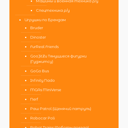
Машины и военная техника р/у
Спецтехника р/у
Игрушки по Брендам
Bruder
Dinoster
FurReal Friends
GooJitZu Тянущиеся фигурки
(Гуджитсу)
GoGo Bus
Infinity Nado
MGAs MiniVerse
Nerf
Paw Patrol (Щенячий патруль)
Robocar Poli
Robot Trains (Роботы поезда)