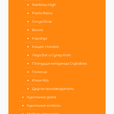
Rainbow High
Paola Reina
Sonya Rose
Весна
Карапуз
Кощей. Начало
Леди Баг и Супер Кот
Плачущие младенцы Crybabies
Полесье
Юник Айз
Другие производители
Кукольные дома
Кукольные коляски
Мебель для кукол