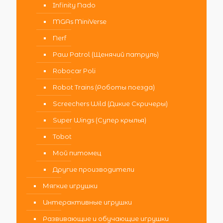
Infinity Nado
MGAs MiniVerse
Nerf
Paw Patrol (Щенячий патруль)
Robocar Poli
Robot Trains (Роботы поезда)
Screechers Wild (Дикие Скричеры)
Super Wings (Супер крылья)
Tobot
Мой питомец
Другие производители
Мягкие игрушки
Интерактивные игрушки
Развивающие и обучающие игрушки