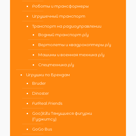
Роботы и трансформеры
Игрушечный транспорт
Транспорт на радиоуправлении
Водный транспорт р/у
Вертолеты и квадрокоптеры р/у
Машины и военная техника р/у
Спецтехника р/у
Игрушки по Брендам
Bruder
Dinoster
FurReal Friends
GooJitZu Тянущиеся фигурки
(Гуджитсу)
GoGo Bus