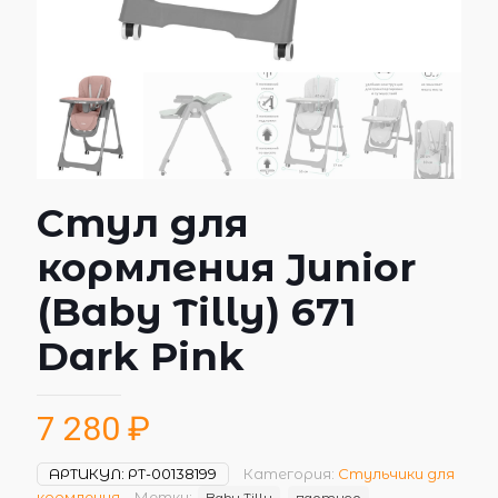
Стул для
кормления Junior
(Baby Tilly) 671
Dark Pink
7 280
₽
АРТИКУЛ:
РТ-00138199
Категория:
Стульчики для
кормления
Метки:
Baby Tilly
партнер