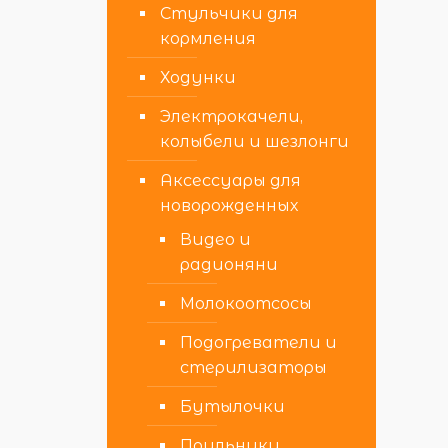
Стульчики для
кормления
Ходунки
Электрокачели,
колыбели и шезлонги
Аксессуары для
новорожденных
Видео и
радионяни
Молокоотсосы
Подогреватели и
стерилизаторы
Бутылочки
Поильники