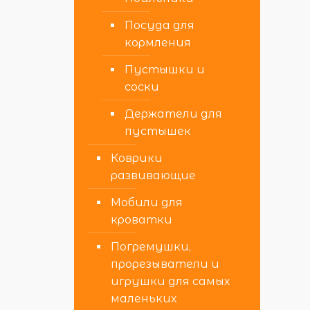
Посуда для
кормления
Пустышки и
соски
Держатели для
пустышек
Коврики
развивающие
Мобили для
кроватки
Погремушки,
прорезыватели и
игрушки для самых
маленьких