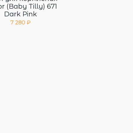
r (Baby Tilly) 671
Dark Pink
7 280
₽