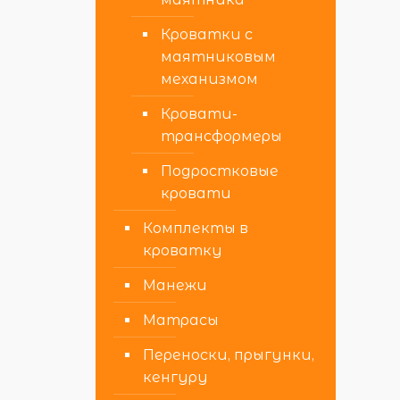
Кроватки с
маятниковым
механизмом
Кровати-
трансформеры
Подростковые
кровати
Комплекты в
кроватку
Манежи
Матрасы
Переноски, прыгунки,
кенгуру