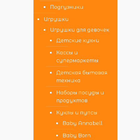
Подгузники
Игрушки
Игрушки для девочек
Детские кухни
Кассы и
супермаркеты
Детская бытовая
техника
Наборы посуды и
продуктов
Куклы и пупсы
Baby Annabell
Baby Born