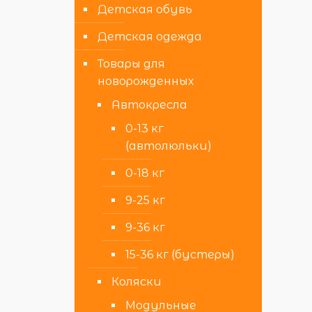
Детская обувь
Детская одежда
Товары для
новорожденных
Автокресла
0-13 кг
(автолюльки)
0-18 кг
9-25 кг
9-36 кг
15-36 кг (бустеры)
Коляски
Модульные