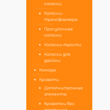
коляски
Коляски-
трансформеры
Прогулочные
коляски
Коляски-трости
Коляски для
двойни
Комоды
Кровати
Дополнительные
элементы
Кроватки без
маятника