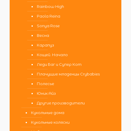
Rainbow High
Paola Reina
Sonya Rose
Весна
Карапуз
Кощей. Начало
Леди Баг и Супер Кот
Плачущие младенцы Crybabies
Полесье
Юник Айз
Другие производители
Кукольные дома
Кукольные коляски