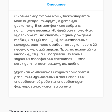
Описание
С новым смартфончиком «Диско-зверята»
можно устроить крутую детскую
дискотеку! В смартфончике собраны
популярные песенки («Клёвый рингтон», «Как
чудесно жить на свете!», «С днём рожденья
тебя!», «Танцуй-танцуй»), зажигательные
мелодии, рингтоны и забавные звуки – всего 20
песенок, мелодий, звуков. Просто нажимай на
кнопочку, слушай и подпевай. Во время
звучания телефончик светится – и это
выглядит по-настоящему волшебно!
Удобная компактная игрушка помогает в
развитии музыкальных и танцевальных
способностей ребенка, способствует
формированию чувства ритма.
Поиск товаров