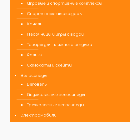
Игровые и спортивные комплексы
Спортивные аксессуары
Качели
Песочницы и игры с водой
Товары для пляжного отдыха
Ролики
Самокаты и скейты
Велосипеды
Беговелы
Двухколесные велосипеды
Трехколесные велосипеды
Электромобили