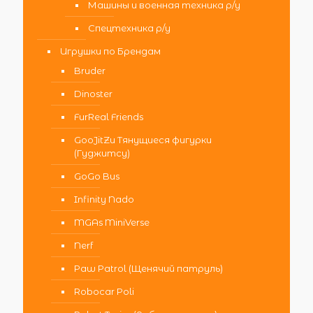
Машины и военная техника р/у
Спецтехника р/у
Игрушки по Брендам
Bruder
Dinoster
FurReal Friends
GooJitZu Тянущиеся фигурки
(Гуджитсу)
GoGo Bus
Infinity Nado
MGAs MiniVerse
Nerf
Paw Patrol (Щенячий патруль)
Robocar Poli