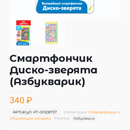
Смартфончик
Диско-зверята
(Азбукварик)
340
₽
АРТИКУЛ:
РТ-00128737
Категория:
Развивающие и
обучающие игрушки
Метка:
Азбукварик