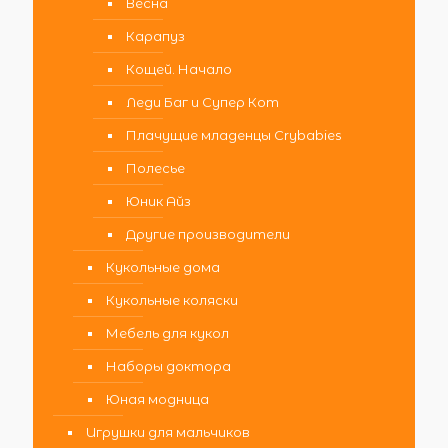
Весна
Карапуз
Кощей. Начало
Леди Баг и Супер Кот
Плачущие младенцы Crybabies
Полесье
Юник Айз
Другие производители
Кукольные дома
Кукольные коляски
Мебель для кукол
Наборы доктора
Юная модница
Игрушки для мальчиков