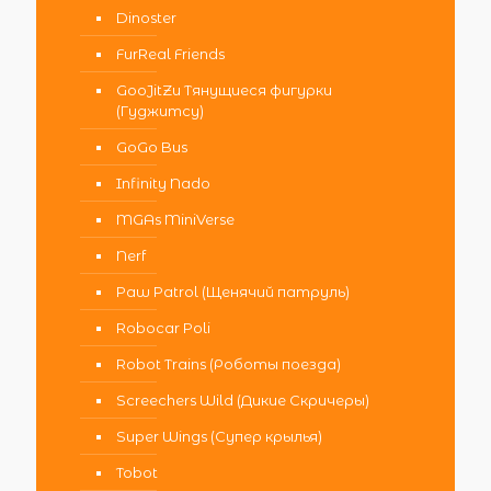
Dinoster
FurReal Friends
GooJitZu Тянущиеся фигурки
(Гуджитсу)
GoGo Bus
Infinity Nado
MGAs MiniVerse
Nerf
Paw Patrol (Щенячий патруль)
Robocar Poli
Robot Trains (Роботы поезда)
Screechers Wild (Дикие Скричеры)
Super Wings (Супер крылья)
Tobot