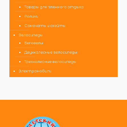
Товары для пляжного отдыха
Ролики
Самокаты и скейты
Велосипеды
Беговелы
Двухколесные велосипеды
Трехколесные велосипеды
Электромобили