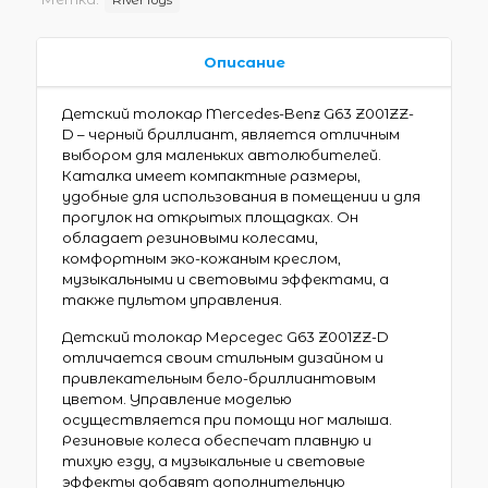
Описание
Детский толокар Mercedes-Benz G63 Z001ZZ-
D – черный бриллиант, является отличным
выбором для маленьких автолюбителей.
Каталка имеет компактные размеры,
удобные для использования в помещении и для
прогулок на открытых площадках. Он
обладает резиновыми колесами,
комфортным эко-кожаным креслом,
музыкальными и световыми эффектами, а
также пультом управления.
Детский толокар Мерседес G63 Z001ZZ-D
отличается своим стильным дизайном и
привлекательным бело-бриллиантовым
цветом. Управление моделью
осуществляется при помощи ног малыша.
Резиновые колеса обеспечат плавную и
тихую езду, а музыкальные и световые
эффекты добавят дополнительную