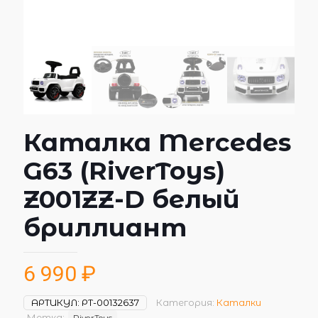
Каталка Mercedes
G63 (RiverToys)
Z001ZZ-D белый
бриллиант
6 990
₽
АРТИКУЛ:
РТ-00132637
Категория:
Каталки
Метка:
RiverToys