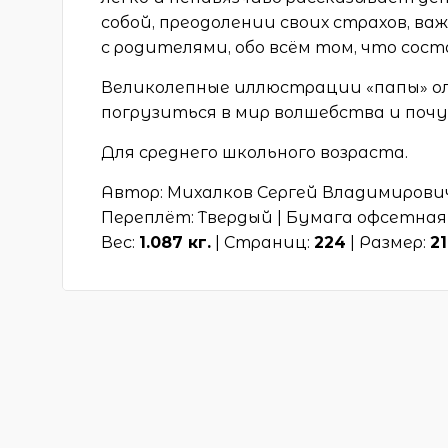
собой, преодолении своих страхов, в
с родителями, обо всём том, что сос
Великолепные иллюстрации «папы» о
погрузиться в мир волшебства и почу
Для среднего школьного возраста.
Автор: Михалков Сергей Владимирови
Переплёт: Твердый | Бумага офсетная 
Вес:
1.087 кг.
| Страниц:
224
| Размер:
2