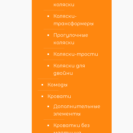
коляски
Коляски-
трансформеры
Прогулочные
коляски
Коляски-трости
Коляски для
двойни
Комоды
Кровати
Дополнительные
элементы
Кроватки без
маятника