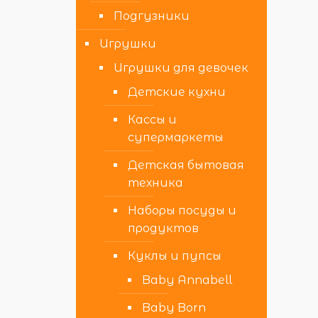
Подгузники
Игрушки
Игрушки для девочек
Детские кухни
Кассы и
супермаркеты
Детская бытовая
техника
Наборы посуды и
продуктов
Куклы и пупсы
Baby Annabell
Baby Born