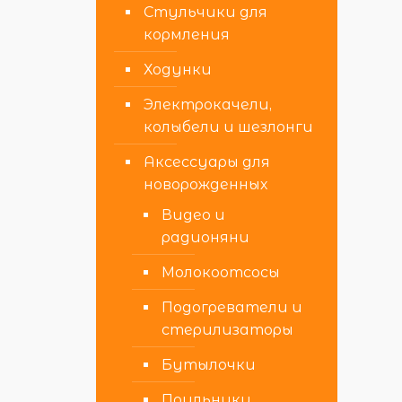
Стульчики для
кормления
Ходунки
Электрокачели,
колыбели и шезлонги
Аксессуары для
новорожденных
Видео и
радионяни
Молокоотсосы
Подогреватели и
стерилизаторы
Бутылочки
Поильники