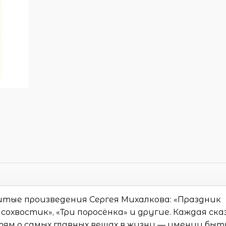
итые произведения Сергея Михалкова: «Праздник
охвостик», «Три поросёнка» и другие. Каждая ска
тям о самых главных вещах в жизни — умении быт