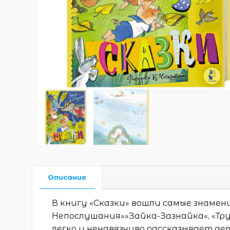
Описание
В книгу «Сказки» вошли самые знамен
Непослушания»»Зайка-Зазнайка«, «Трус
легко и ненавязчиво рассказывает де