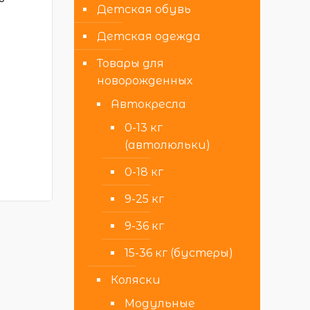
Детская обувь
Детская одежда
Товары для
новорожденных
Автокресла
0-13 кг
(автолюльки)
0-18 кг
9-25 кг
9-36 кг
15-36 кг (бустеры)
Коляски
Модульные