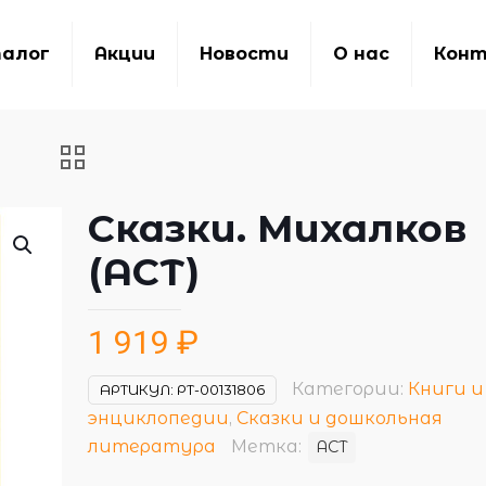
алог
Акции
Новости
О нас
Кон
Сказки. Михалков
(АСТ)
1 919
₽
Категории:
Книги и
АРТИКУЛ:
РТ-00131806
энциклопедии
,
Сказки и дошкольная
литература
Метка:
АСТ