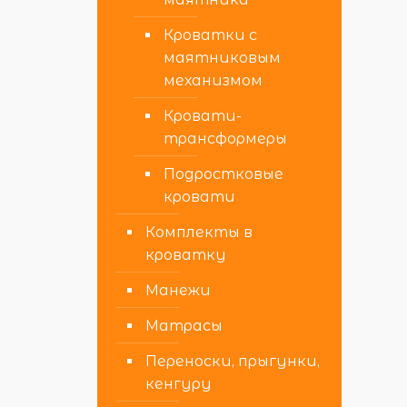
Кроватки с
маятниковым
механизмом
Кровати-
трансформеры
Подростковые
кровати
Комплекты в
кроватку
Манежи
Матрасы
Переноски, прыгунки,
кенгуру