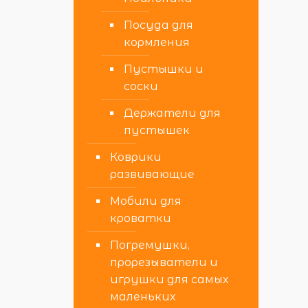
Посуда для
кормления
Пустышки и
соски
Держатели для
пустышек
Коврики
развивающие
Мобили для
кроватки
Погремушки,
прорезыватели и
игрушки для самых
маленьких