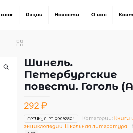
алог
Акции
Новости
О нас
Кон
Шинель.
Петербургские
повести. Гоголь (
292
₽
Категории:
Книги 
АРТИКУЛ:
РТ-00092804
энциклопедии
,
Школьная литература