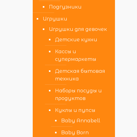
Подгузники
Игрушки
Игрушки для девочек
Детские кухни
Кассы и
супермаркеты
Детская бытовая
техника
Наборы посуды и
продуктов
Куклы и пупсы
Baby Annabell
Baby Born