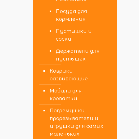
Посуда для
кормления
Пустышки и
соски
Держатели для
пустышек
Коврики
развивающие
Мобили для
кроватки
Погремушки,
прорезыватели и
игрушки для самых
маленьких