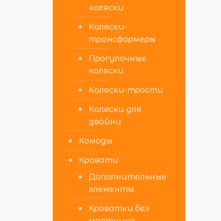
коляски
Коляски-
трансформеры
Прогулочные
коляски
Коляски-трости
Коляски для
двойни
Комоды
Кровати
Дополнительные
элементы
Кроватки без
маятника