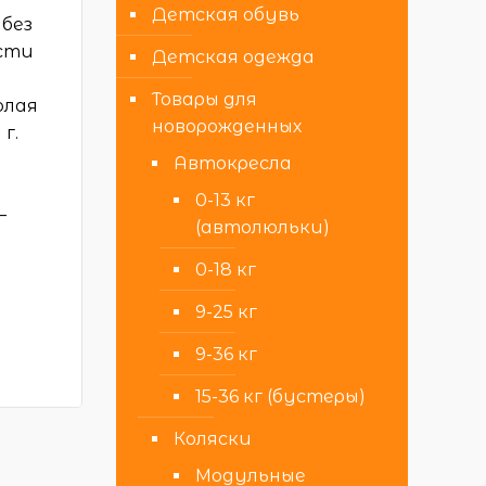
Детская обувь
 без
ости
Детская одежда
Товары для
олая
новорожденных
г.
Автокресла
0-13 кг
–
(автолюльки)
0-18 кг
9-25 кг
9-36 кг
15-36 кг (бустеры)
Коляски
Модульные