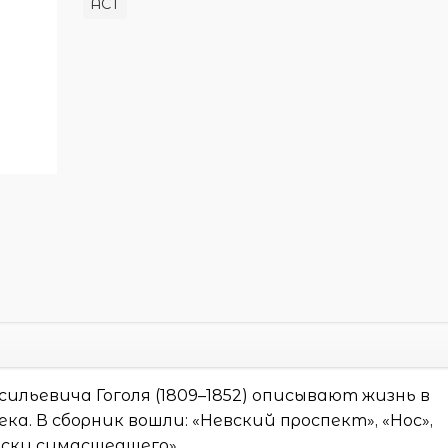
АСТ
ильевича Гоголя (1809–1852) описывают жизнь в
ка. В сборник вошли: «Невский проспект», «Нос»,
иски сумасшедшего».