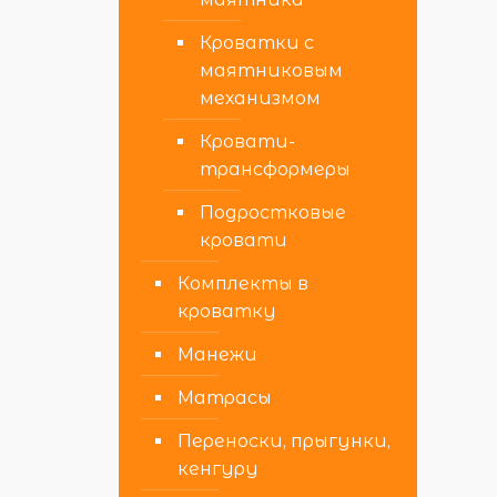
Кроватки с
маятниковым
механизмом
Кровати-
трансформеры
Подростковые
кровати
Комплекты в
кроватку
Манежи
Матрасы
Переноски, прыгунки,
кенгуру