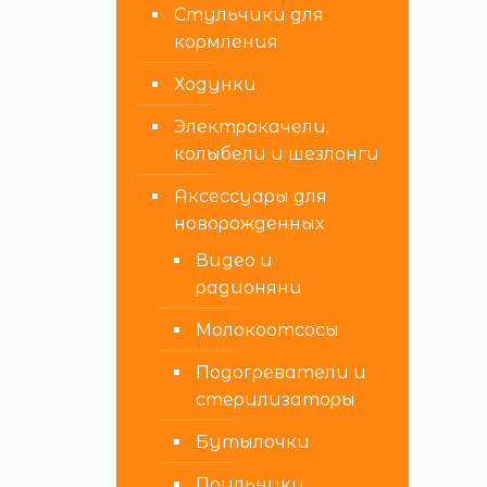
Стульчики для
кормления
Ходунки
Электрокачели,
колыбели и шезлонги
Аксессуары для
новорожденных
Видео и
радионяни
Молокоотсосы
Подогреватели и
стерилизаторы
Бутылочки
Поильники