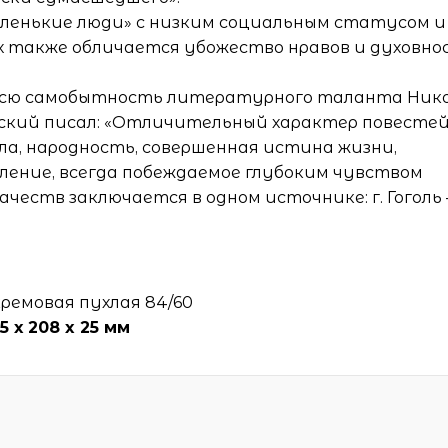
аленькие люди» с низким социальным статусом и
х также обличается убожество нравов и духовн
 всю самобытность литературного таланта Ник
инский писал: «Отличительный характер повестей 
ла, народность, совершенная истина жизни,
ление, всегда побеждаемое глубоким чувством
ачеств заключается в одном источнике: г. Гоголь 
кремовая пухлая 84/60
35 х 208 x 25 мм