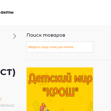
такты
Поиск товаров
АСТ)
и
Метка: