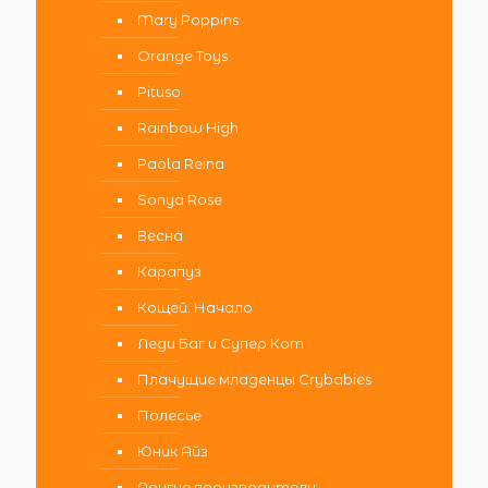
Mary Poppins
Orange Toys
Pituso
Rainbow High
Paola Reina
Sonya Rose
Весна
Карапуз
Кощей. Начало
Леди Баг и Супер Кот
Плачущие младенцы Crybabies
Полесье
Юник Айз
Другие производители