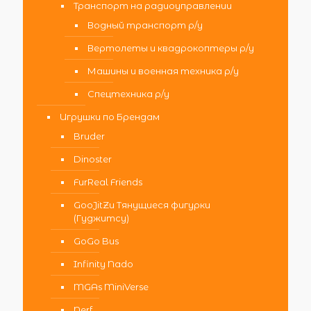
Транспорт на радиоуправлении
Водный транспорт р/у
Вертолеты и квадрокоптеры р/у
Машины и военная техника р/у
Спецтехника р/у
Игрушки по Брендам
Bruder
Dinoster
FurReal Friends
GooJitZu Тянущиеся фигурки
(Гуджитсу)
GoGo Bus
Infinity Nado
MGAs MiniVerse
Nerf