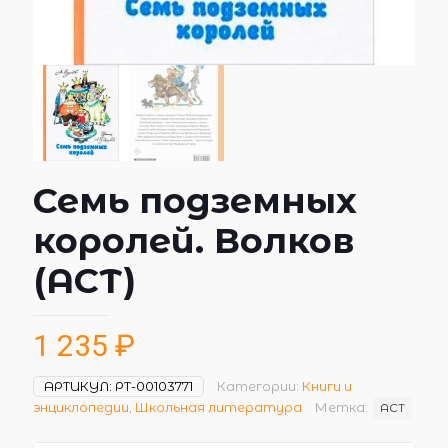
Семь подземных
королей. Волков
(АСТ)
1 235
₽
АРТИКУЛ:
РТ-00103771
Категории:
Книги и
энциклопедии
,
Школьная литература
Метка:
АСТ