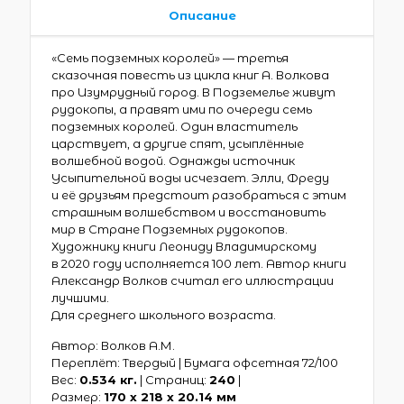
Описание
«Семь подземных королей» — третья
сказочная повесть из цикла книг А. Волкова
про Изумрудный город. В Подземелье живут
рудокопы, а правят ими по очереди семь
подземных королей. Один властитель
царствует, а другие спят, усыплённые
волшебной водой. Однажды источник
Усыпительной воды исчезает. Элли, Фреду
и её друзьям предстоит разобраться с этим
страшным волшебством и восстановить
мир в Стране Подземных рудокопов.
Художнику книги Леониду Владимирскому
в 2020 году исполняется 100 лет. Автор книги
Александр Волков считал его иллюстрации
лучшими.
Для среднего школьного возраста.
Автор: Волков А.М.
Переплёт: Твердый | Бумага офсетная 72/100
Вес:
0.534 кг.
| Страниц:
240
|
Размер:
170 х 218 x 20.14 мм