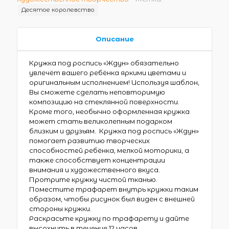
Десятое королевство
Описание
Кружка под роспись «Ждун» обязательно
увлечёт вашего ребёнка яркими цветами и
оригинальным исполнением! Используя шаблон,
Вы сможете сделать неповторимую
композицию на стеклянной поверхности.
Кроме того, необычно оформленная кружка
может стать великолепным подарком
близким и друзьям. Кружка под роспись «Ждун»
помогает развитию творческих
способностей ребёнка, мелкой моторики, а
также способствует концентрации
внимания и художественного вкуса.
Протрите кружку чистой тканью.
Поместите трафарет внутрь кружки таким
образом, чтобы рисунок был виден с внешней
стороны кружки.
Раскрасьте кружку по трафарету и дайте
высохнуть в течение 12 часов.