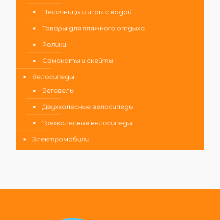
Песочницы и игры с водой
Товары для пляжного отдыха
Ролики
Самокаты и скейты
Велосипеды
Беговелы
Двухколесные велосипеды
Трехколесные велосипеды
Электромобили