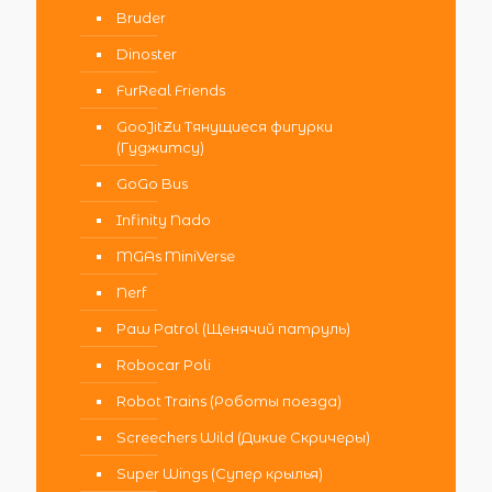
Bruder
Dinoster
FurReal Friends
GooJitZu Тянущиеся фигурки
(Гуджитсу)
GoGo Bus
Infinity Nado
MGAs MiniVerse
Nerf
Paw Patrol (Щенячий патруль)
Robocar Poli
Robot Trains (Роботы поезда)
Screechers Wild (Дикие Скричеры)
Super Wings (Супер крылья)