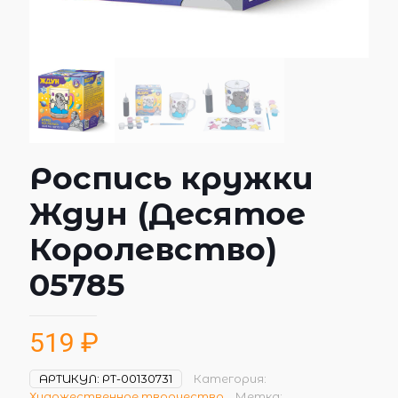
Роспись кружки
Ждун (Десятое
Королевство)
05785
519
₽
АРТИКУЛ:
РТ-00130731
Категория:
Художественное творчество
Метка: