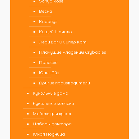
Sonya Rose
Весна
Карапуз
Кощей. Начало
Леди Баг и Супер Кот
Плачущие младенцы Crybabies
Полесье
Юник Айз
Другие производители
Кукольные дома
Кукольные коляски
Мебель для кукол
Наборы доктора
Юная модница