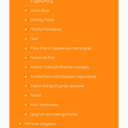
(Гуджитсу)
GoGo Bus
Infinity Nado
MGAs MiniVerse
Nerf
Paw Patrol (Щенячий патруль)
Robocar Poli
Robot Trains (Роботы поезда)
Screechers Wild (Дикие Скричеры)
Super Wings (Супер крылья)
Tobot
Мой питомец
Другие производители
Мягкие игрушки