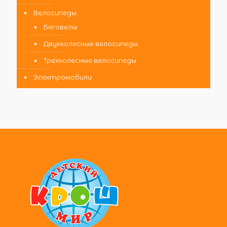
Велосипеды
Беговелы
Двухколесные велосипеды
Трехколесные велосипеды
Электромобили