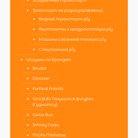
Игрушечный транспорт
Транспорт на радиоуправлении
Водный транспорт р/у
Вертолеты и квадрокоптеры р/у
Машины и военная техника р/у
Спецтехника р/у
Игрушки по Брендам
Bruder
Dinoster
FurReal Friends
GooJitZu Тянущиеся фигурки
(Гуджитсу)
GoGo Bus
Infinity Nado
MGAs MiniVerse