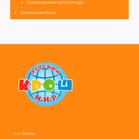
Трехколесные велосипеды
Электромобили
г-к. Анапа