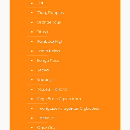
LOL
Mary Poppins
Orange Toys
Pituso
Rainbow High
Paola Reina
Sonya Rose
Весна
Карапуз
Кощей. Начало
Леди Баг и Супер Кот
Плачущие младенцы Crybabies
Полесье
Юник Айз