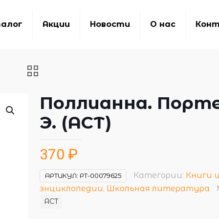
алог
Акции
Новости
О нас
Кон
Поллианна. Порт
Э. (АСТ)
370
₽
Категории:
Книги 
АРТИКУЛ:
РТ-00079625
энциклопедии
,
Школьная литература
АСТ