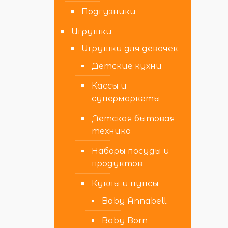
Подгузники
Игрушки
Игрушки для девочек
Детские кухни
Кассы и
супермаркеты
Детская бытовая
техника
Наборы посуды и
продуктов
Куклы и пупсы
Baby Annabell
Baby Born