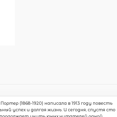
ртер (1868-1920) написала в 1913 году повесть
ый успех и долгая жизнь. И сегодня, спустя сто
 продолжает учить юных читателей одной