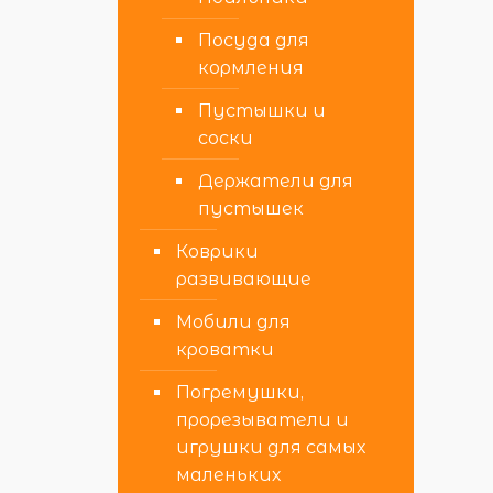
Посуда для
кормления
Пустышки и
соски
Держатели для
пустышек
Коврики
развивающие
Мобили для
кроватки
Погремушки,
прорезыватели и
игрушки для самых
маленьких