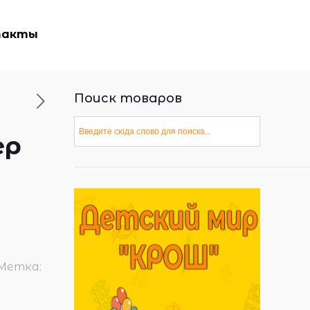
такты
Поиск товаров
ер
и
Метка: