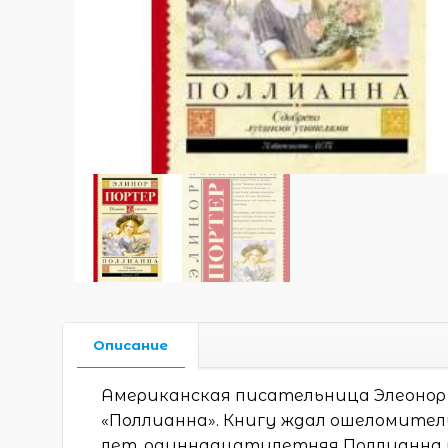
Описание
Американская писательница Элеонор По
«Поллианна». Книгу ждал ошеломительн
лет, одиннадцатилетняя Поллианна