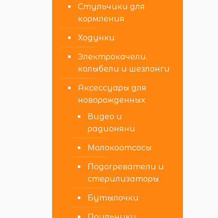
Стульчики для
кормления
Ходунки
Электрокачели,
колыбели и шезлонги
Аксессуары для
новорожденных
Видео и
радионяни
Молокоотсосы
Подогреватели и
стерилизаторы
Бутылочки
Поильники