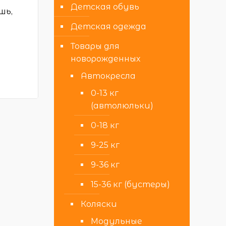
Детская обувь
шь,
Детская одежда
Товары для
новорожденных
Автокресла
0-13 кг
(автолюльки)
0-18 кг
9-25 кг
9-36 кг
15-36 кг (бустеры)
Коляски
Модульные