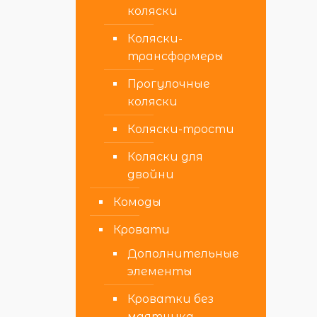
коляски
Коляски-
трансформеры
Прогулочные
коляски
Коляски-трости
Коляски для
двойни
Комоды
Кровати
Дополнительные
элементы
Кроватки без
маятника