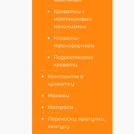
Кроватки с
маятниковым
механизмом
Кровати-
трансформеры
Подростковые
кровати
Комплекты в
кроватку
Манежи
Матрасы
Переноски, прыгунки,
кенгуру