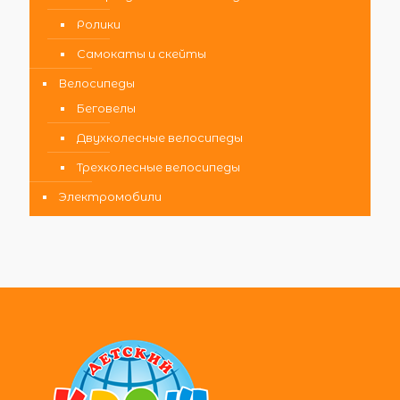
Ролики
Самокаты и скейты
Велосипеды
Беговелы
Двухколесные велосипеды
Трехколесные велосипеды
Электромобили