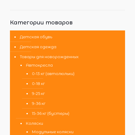
Категории товаров
Детская обувь
Детская одежда
Товары для новорожденных
Автокресла
0-13 кг (автолюльки)
0-18 кг
9-25 кг
9-36 кг
15-36 кг (бустеры)
Коляски
Модульные коляски