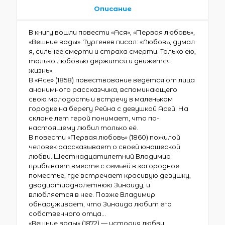
Описание
В книгу вошли повести «Ася», «Первая любовь»,
«Вешние воды». Тургенев писал: «Любовь, думал
я, сильнее смерти и страха смерти. Только ею,
только любовью держится и движется
жизнь».
В «Асе» (1858) повествование ведётся от лица
анонимного рассказчика, вспоминающего
свою молодость и встречу в маленьком
городке на берегу Рейна с девушкой Асей. На
склоне лет герой понимает, что по-
настоящему любил только её.
В повести «Первая любовь» (1860) пожилой
человек рассказывает о своей юношеской
любви. Шестнадцатилетний Владимир
прибывает вместе с семьей в загородное
поместье, где встречает красивую девушку,
двадцатиоднолетнюю Зинаиду, и
влюбляется в нее. Позже Владимир
обнаруживает, что Зинаида любит его
собственного отца…
«Вешние воды» (1872) — история любви