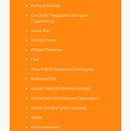
FurReal Friends
GooJitZu Тянущиеся фигурки
(Гуджитсу)
GoGo Bus
Infinity Nado
MGAs MiniVerse
Nerf
Paw Patrol (Щенячий патруль)
Robocar Poli
Robot Trains (Роботы поезда)
Screechers Wild (Дикие Скричеры)
Super Wings (Супер крылья)
Tobot
Мой питомец