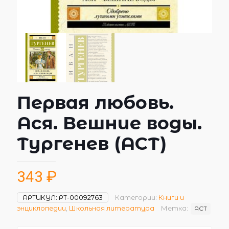
Первая любовь.
Ася. Вешние воды.
Тургенев (АСТ)
343
₽
АРТИКУЛ:
РТ-00092763
Категории:
Книги и
энциклопедии
,
Школьная литература
Метка:
АСТ