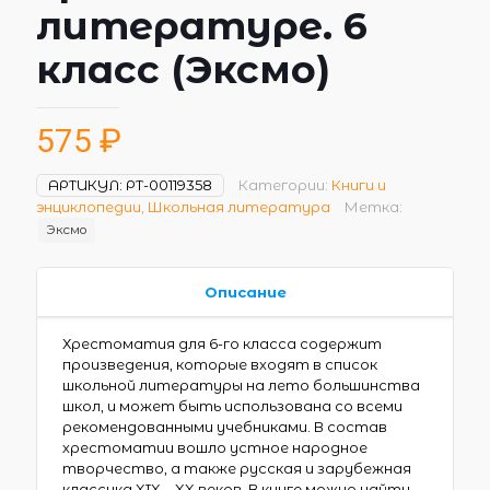
литературе. 6
класс (Эксмо)
575
₽
АРТИКУЛ:
РТ-00119358
Категории:
Книги и
энциклопедии
,
Школьная литература
Метка:
Эксмо
Описание
Хрестоматия для 6-го класса содержит
произведения, которые входят в список
школьной литературы на лето большинства
школ, и может быть использована со всеми
рекомендованными учебниками. В состав
хрестоматии вошло устное народное
творчество, а также русская и зарубежная
классика XIX—XX веков. В книге можно найти