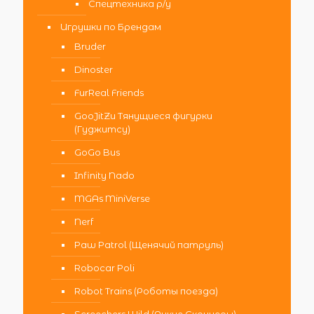
Спецтехника р/у
Игрушки по Брендам
Bruder
Dinoster
FurReal Friends
GooJitZu Тянущиеся фигурки
(Гуджитсу)
GoGo Bus
Infinity Nado
MGAs MiniVerse
Nerf
Paw Patrol (Щенячий патруль)
Robocar Poli
Robot Trains (Роботы поезда)
Screechers Wild (Дикие Скричеры)