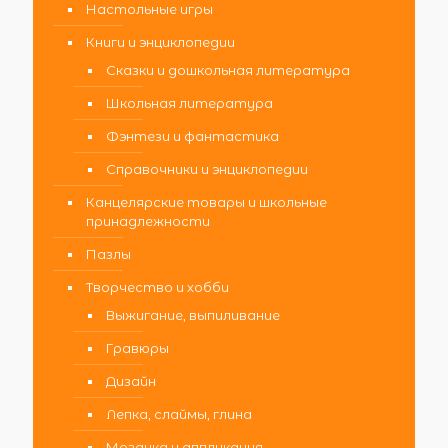
Настольные игры
Книги и энциклопедии
Сказки и дошкольная литература
Школьная литература
Фэнтези и фантастика
Справочники и энциклопедии
Канцелярские товары и школьные
принадлежности
Пазлы
Творчество и хобби
Выжигание, выпиливание
Гравюры
Дизайн
Лепка, слаймы, глина
Мозаика и аппликация