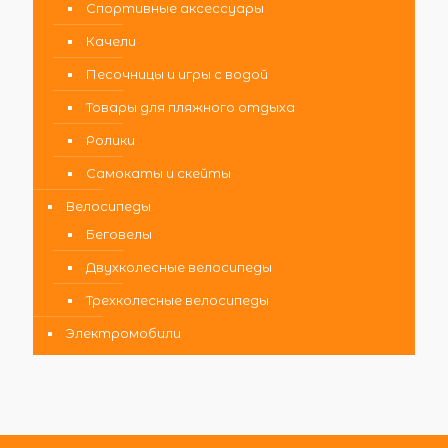
Спортивные аксессуары
Качели
Песочницы и игры с водой
Товары для пляжного отдыха
Ролики
Самокаты и скейты
Велосипеды
Беговелы
Двухколесные велосипеды
Трехколесные велосипеды
Электромобили