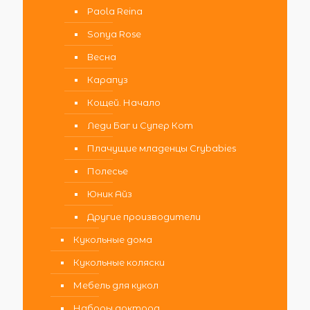
Paola Reina
Sonya Rose
Весна
Карапуз
Кощей. Начало
Леди Баг и Супер Кот
Плачущие младенцы Crybabies
Полесье
Юник Айз
Другие производители
Кукольные дома
Кукольные коляски
Мебель для кукол
Наборы доктора