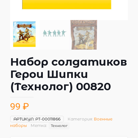
Набор солдатиков
Герои Шипки
(Технолог) 00820
99
₽
АРТИКУЛ:
РТ-00011866
Категория:
Военные
наборы
Метка:
Технолог