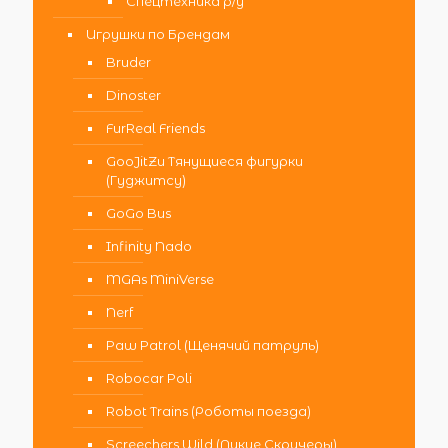
Спецтехника р/у
Игрушки по Брендам
Bruder
Dinoster
FurReal Friends
GooJitZu Тянущиеся фигурки
(Гуджитсу)
GoGo Bus
Infinity Nado
MGAs MiniVerse
Nerf
Paw Patrol (Щенячий патруль)
Robocar Poli
Robot Trains (Роботы поезда)
Screechers Wild (Дикие Скричеры)