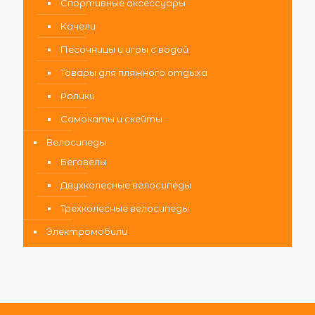
Спортивные аксессуары
Качели
Песочницы и игры с водой
Товары для пляжного отдыха
Ролики
Самокаты и скейты
Велосипеды
Беговелы
Двухколесные велосипеды
Трехколесные велосипеды
Электромобили