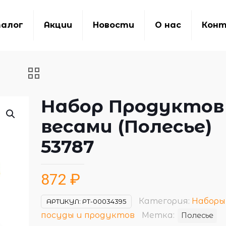
алог
Акции
Новости
О нас
Кон
Набор Продуктов
весами (Полесье)
53787
872
₽
Категория:
Наборы
АРТИКУЛ:
РТ-00034395
посуды и продуктов
Метка:
Полесье