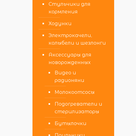
Стульчики для
кормления
Ходунки
Электрокачели,
колыбели и шезлонги
Аксессуары для
новорожденных
Видео и
радионяни
Молокоотсосы
Подогреватели и
стерилизаторы
Бутылочки
Поильники