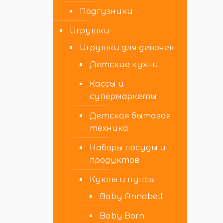
Подгузники
Игрушки
Игрушки для девочек
Детские кухни
Кассы и
супермаркеты
Детская бытовая
техника
Наборы посуды и
продуктов
Куклы и пупсы
Baby Annabell
Baby Born