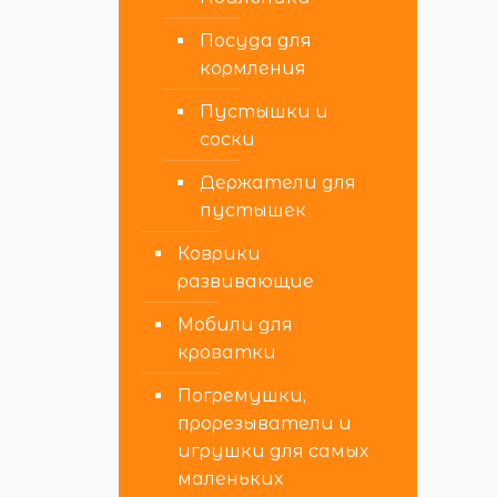
Посуда для
кормления
Пустышки и
соски
Держатели для
пустышек
Коврики
развивающие
Мобили для
кроватки
Погремушки,
прорезыватели и
игрушки для самых
маленьких