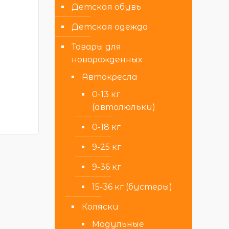
Детская обувь
Детская одежда
Товары для
новорожденных
Автокресла
0-13 кг
(автолюльки)
0-18 кг
9-25 кг
9-36 кг
15-36 кг (бустеры)
Коляски
Модульные