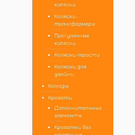
коляски
Коляски-
трансформеры
Прогулочные
коляски
Коляски-трости
Коляски для
двойни
Комоды
Кровати
Дополнительные
элементы
Кроватки без
маятника