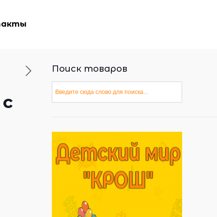
такты
Поиск товаров
 с