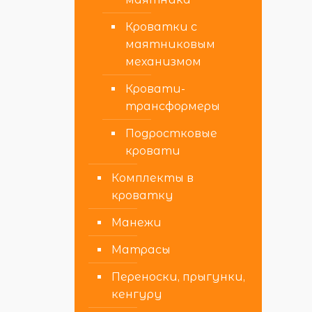
Кроватки с
маятниковым
механизмом
Кровати-
трансформеры
Подростковые
кровати
Комплекты в
кроватку
Манежи
Матрасы
Переноски, прыгунки,
кенгуру