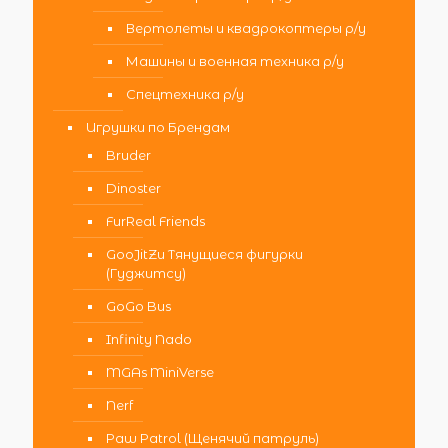
Вертолеты и квадрокоптеры р/у
Машины и военная техника р/у
Спецтехника р/у
Игрушки по Брендам
Bruder
Dinoster
FurReal Friends
GooJitZu Тянущиеся фигурки
(Гуджитсу)
GoGo Bus
Infinity Nado
MGAs MiniVerse
Nerf
Paw Patrol (Щенячий патруль)