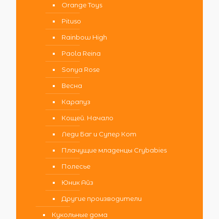
Orange Toys
Pituso
Rainbow High
Paola Reina
Sonya Rose
Весна
Карапуз
Кощей. Начало
Леди Баг и Супер Кот
Плачущие младенцы Crybabies
Полесье
Юник Айз
Другие производители
Кукольные дома