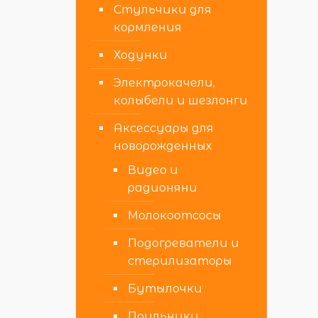
Стульчики для
кормления
Ходунки
Электрокачели,
колыбели и шезлонги
Аксессуары для
новорожденных
Видео и
радионяни
Молокоотсосы
Подогреватели и
стерилизаторы
Бутылочки
Поильники