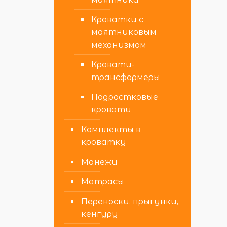
Кроватки с
маятниковым
механизмом
Кровати-
трансформеры
Подростковые
кровати
Комплекты в
кроватку
Манежи
Матрасы
Переноски, прыгунки,
кенгуру