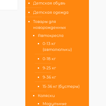
Детская обувь
Детская одежда
Товары для
новорожденных
Автокресла
0-13 кг
(автолюльки)
0-18 кг
9-25 кг
9-36 кг
15-36 кг (бустеры)
Коляски
Модульные