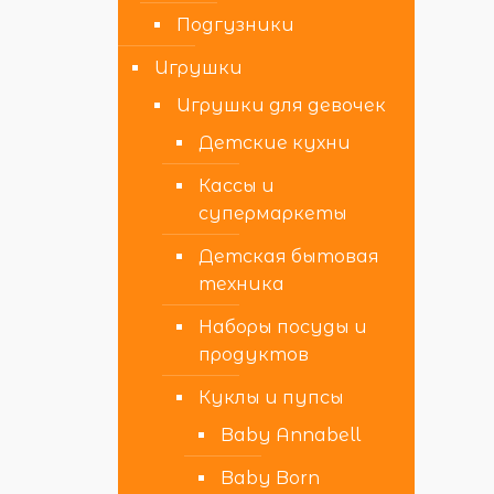
Подгузники
Игрушки
Игрушки для девочек
Детские кухни
Кассы и
супермаркеты
Детская бытовая
техника
Наборы посуды и
продуктов
Куклы и пупсы
Baby Annabell
Baby Born