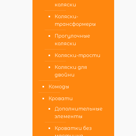
коляски
Коляски-
трансформеры
Прогулочные
коляски
Коляски-трости
Коляски для
двойни
Комоды
Кровати
Дополнительные
элементы
Кроватки без
маятника