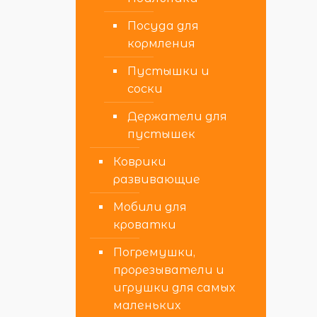
Посуда для
кормления
Пустышки и
соски
Держатели для
пустышек
Коврики
развивающие
Мобили для
кроватки
Погремушки,
прорезыватели и
игрушки для самых
маленьких