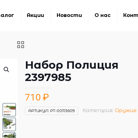
алог
Акции
Новости
О нас
Кон
Набор Полиция
2397985
710
₽
Категория:
Оружие
АРТИКУЛ:
РТ-00113609