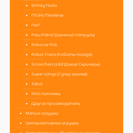
Infinity Nado
MGAs MiniVerse
Nerf
Paw Patrol (Щенячий патруль)
Robocar Poli
Robot Trains (Роботы поезда)
Screechers Wild (Дикие Скричеры)
Super Wings (Супер крылья)
Tobot
Мой питомец
Другие производители
Мягкие игрушки
Интерактивные игрушки
Развивающие и обучающие игрушки