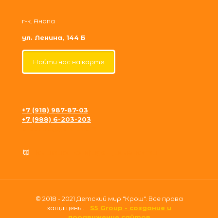
г-к. Анапа
ул. Ленина, 144 Б
Найти нас на карте
+7 (918) 987-87-03
+7 (988) 6-203-203
krosh09@gmail.com
Политика конфиденциальности
© 2018 - 2021 Детский мир "Крош". Все права
защищены.
S5 Group - создание и
продвижение сайтов