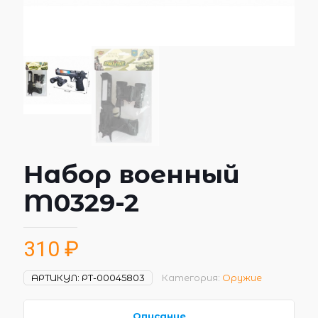
Набор военный
M0329-2
310
₽
АРТИКУЛ:
РТ-00045803
Категория:
Оружие
Описание