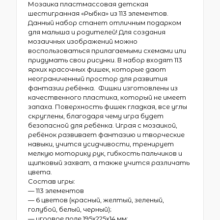
Мозаика пластмассовая детская
шестигранная «Рыбка» из 113 элементов.
Данный набор станет отличным подарком
для малыша и родителей! Для создания
мозаичных изображений можно
воспользоваться прилагаемыми схемами или
придумать свои рисунки. В набор входят 113
ярких красочных фишек, которые дают
неограниченный простор для развития
фантазии ребёнка. Фишки изготовлены из
качественного пластика, который не имеет
запаха. Поверхность фишек гладкая, все углы
скруглены, благодаря чему игра будет
безопасной для ребёнка. Играя с мозаикой,
ребёнок развивает фантазию и творческие
навыки, учится усидчивости, тренирует
мелкую моторику рук, гибкость пальчиков и
щипковый захват, а также учится различать
цвета.
Состав игры:
— 113 элементов
— 6 цветов (красный, желтый, зеленый,
голубой, белый, черный);
— игровое поле 195х225х14 мм;