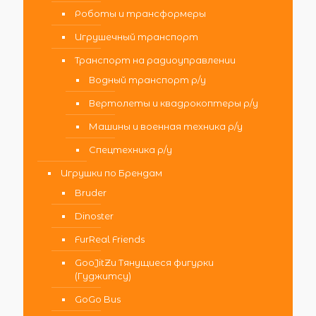
Роботы и трансформеры
Игрушечный транспорт
Транспорт на радиоуправлении
Водный транспорт р/у
Вертолеты и квадрокоптеры р/у
Машины и военная техника р/у
Спецтехника р/у
Игрушки по Брендам
Bruder
Dinoster
FurReal Friends
GooJitZu Тянущиеся фигурки
(Гуджитсу)
GoGo Bus