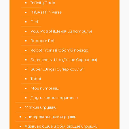
Infinity Nado
MGAs MiniVerse
Nerf
Paw Patrol (Щенячий патруль)
Robocar Poli
Robot Trains (Роботы поезда)
Screechers Wild (Дикие Скричеры)
Super Wings (Супер крылья)
Tobot
Мой питомец
Другие производители
Мягкие игрушки
Интерактивные игрушки
Развивающие и обучающие игрушки