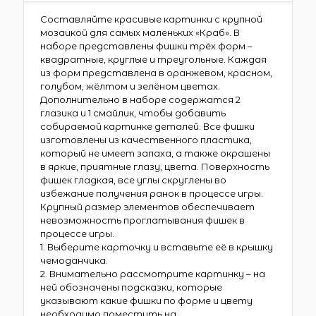
Составляйте красивые картинки с крупной
мозаикой для самых маленьких «Краб». В
наборе представлены фишки трёх форм –
квадратные, круглые и треугольные. Каждая
из форм представлена в оранжевом, красном,
голубом, жёлтом и зелёном цветах.
Дополнительно в наборе содержатся 2
глазика и 1 смайлик, чтобы добавить
собираемой картинке деталей. Все фишки
изготовлены из качественного пластика,
который не имеет запаха, а также окрашены
в яркие, приятные глазу, цвета. Поверхность
фишек гладкая, все углы скруглены во
избежание получения ранок в процессе игры.
Крупный размер элементов обеспечивает
невозможность проглатывания фишек в
процессе игры.
1. Выберите карточку и вставьте её в крышку
чемоданчика.
2. Внимательно рассмотрите картинку – на
ней обозначены подсказки, которые
указывают какие фишки по форме и цвету
необходимо поместить на