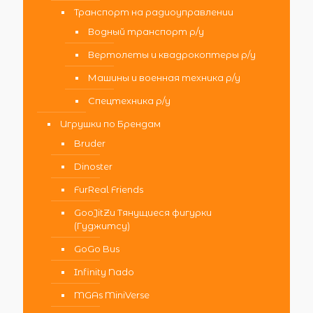
Транспорт на радиоуправлении
Водный транспорт р/у
Вертолеты и квадрокоптеры р/у
Машины и военная техника р/у
Спецтехника р/у
Игрушки по Брендам
Bruder
Dinoster
FurReal Friends
GooJitZu Тянущиеся фигурки
(Гуджитсу)
GoGo Bus
Infinity Nado
MGAs MiniVerse