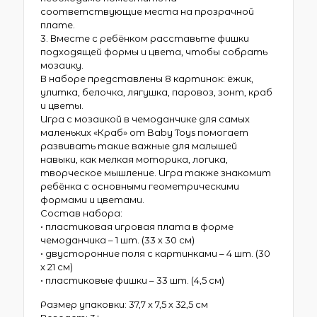
соответствующие места на прозрачной
плате.
3. Вместе с ребёнком расставьте фишки
подходящей формы и цвета, чтобы собрать
мозаику.
В наборе представлены 8 картинок: ёжик,
улитка, белочка, лягушка, паровоз, зонт, краб
и цветы.
Игра с мозаикой в чемоданчике для самых
маленьких «Краб» от Baby Toys помогает
развивать такие важные для малышей
навыки, как мелкая моторика, логика,
творческое мышление. Игра также знакомит
ребёнка с основными геометрическими
формами и цветами.
Состав набора:
• пластиковая игровая плата в форме
чемоданчика – 1 шт. (33 х 30 см)
• двусторонние поля с картинками – 4 шт. (30
х 21 см)
• пластиковые фишки – 33 шт. (4,5 см)
Размер упаковки: 37,7 х 7,5 х 32,5 см