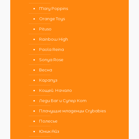
Mary Poppins
Orange Toys
Pituso
Rainbow High
Paola Reina
Sonya Rose
Весна
Карапуз
Кощей. Начало
Леди Баг и Супер Кот
Плачущие младенцы Crybabies
Полесье
Юник Айз