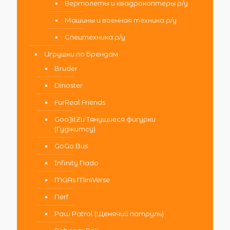
Вертолеты и квадрокоптеры р/у
Машины и военная техника р/у
Спецтехника р/у
Игрушки по Брендам
Bruder
Dinoster
FurReal Friends
GooJitZu Тянущиеся фигурки
(Гуджитсу)
GoGo Bus
Infinity Nado
MGAs MiniVerse
Nerf
Paw Patrol (Щенячий патруль)