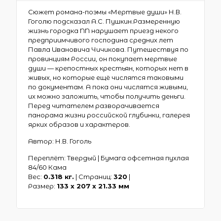
Сюжет романа-поэмы «Мертвые души» Н.В.
Гоголю подсказал А.С. Пушкин.Размеренную
жизнь городка NN нарушает приезд некого
предприимчивого господина средних лет
Павла Ивановича Чичикова. Путешествуя по
провинциям России, он покупает мертвые
души — крепостных крестьян, которых нет в
живых, но которые ещё числятся таковыми
по документам. А пока они числятся живыми,
их можно заложить, чтобы получить деньги.
Перед читателем разворачивается
панорама жизни российской глубинки, галерея
ярких образов и характеров.
Автор: Н.В. Гоголь
Переплёт: Твердый | Бумага офсетная пухлая
84/60 Кама
Вес:
0.318 кг.
| Страниц:
320
|
Размер:
133 х 207 x 21.33 мм