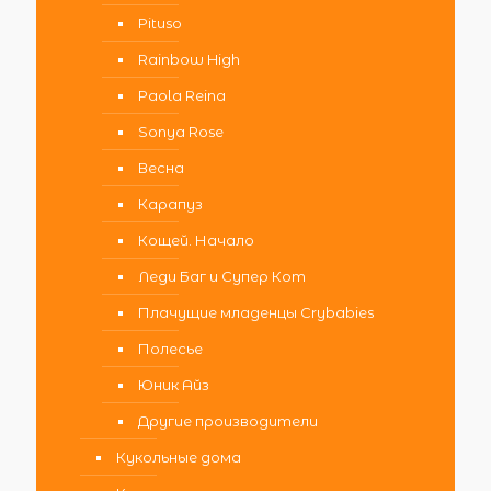
Pituso
Rainbow High
Paola Reina
Sonya Rose
Весна
Карапуз
Кощей. Начало
Леди Баг и Супер Кот
Плачущие младенцы Crybabies
Полесье
Юник Айз
Другие производители
Кукольные дома