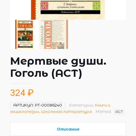
Мертвые души.
Гоголь (АСТ)
324
₽
АРТИКУЛ:
РТ-00086240
Категории:
Книги и
энциклопедии
,
Школьная литература
Метка:
АСТ
Описание