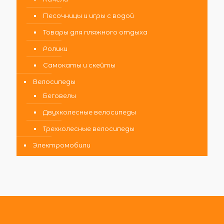
Песочницы и игры с водой
Товары для пляжного отдыха
Ролики
Самокаты и скейты
Велосипеды
Беговелы
Двухколесные велосипеды
Трехколесные велосипеды
Электромобили