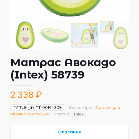
Матрас Авокадо
(Intex) 58739
2 338
₽
АРТИКУЛ:
РТ-00144309
Категория:
Товары для
пляжного отдыха
Метка:
Intex
Описание