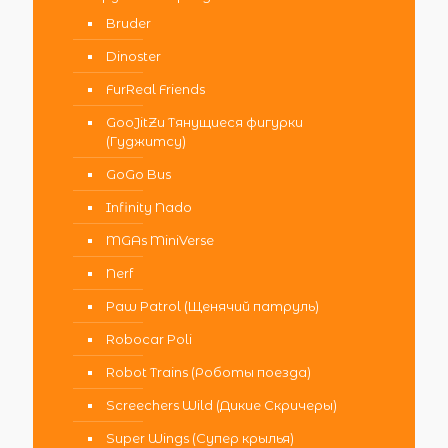
Bruder
Dinoster
FurReal Friends
GooJitZu Тянущиеся фигурки
(Гуджитсу)
GoGo Bus
Infinity Nado
MGAs MiniVerse
Nerf
Paw Patrol (Щенячий патруль)
Robocar Poli
Robot Trains (Роботы поезда)
Screechers Wild (Дикие Скричеры)
Super Wings (Супер крылья)