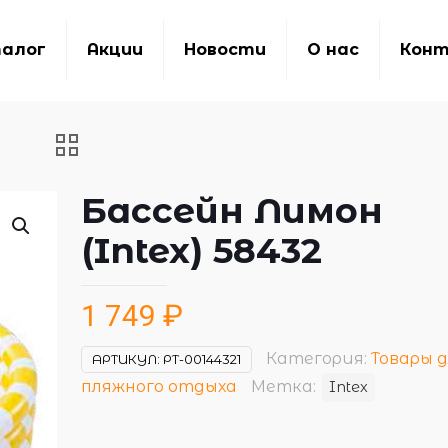
алог
Акции
Новости
О нас
Кон
Бассейн Лимон
(Intex) 58432
1 749
₽
Категория:
Товары 
АРТИКУЛ:
РТ-00144321
пляжного отдыха
Метка:
Intex