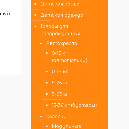
Детская обувь
чный
Детская одежда
Товары для
новорожденных
Автокресла
0-13 кг
(автолюльки)
0-18 кг
9-25 кг
9-36 кг
15-36 кг (бустеры)
Коляски
Модульные