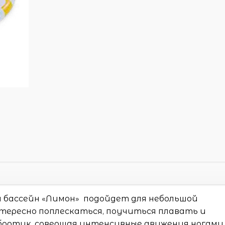
 бассейн «Лимон» подойдет для небольшой
тересно поплескаться, поучиться плавать и
 бортик, совершая интенсивные движения ногами