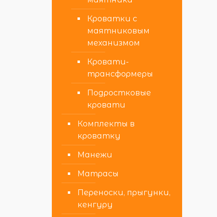
Кроватки с
маятниковым
механизмом
Кровати-
трансформеры
Подростковые
кровати
Комплекты в
кроватку
Манежи
Матрасы
Переноски, прыгунки,
кенгуру