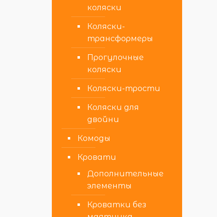
коляски
Коляски-
трансформеры
Прогулочные
коляски
Коляски-трости
Коляски для
двойни
Комоды
Кровати
Дополнительные
элементы
Кроватки без
маятника