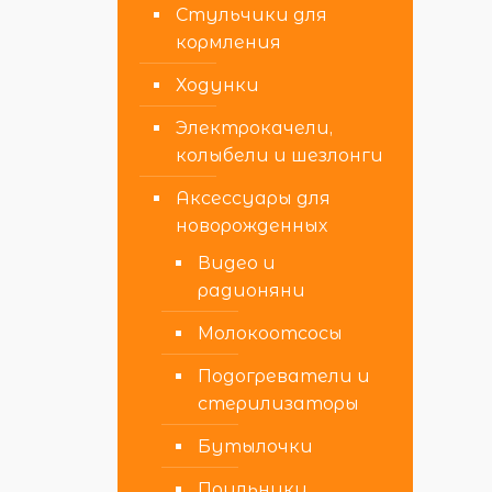
Стульчики для
кормления
Ходунки
Электрокачели,
колыбели и шезлонги
Аксессуары для
новорожденных
Видео и
радионяни
Молокоотсосы
Подогреватели и
стерилизаторы
Бутылочки
Поильники