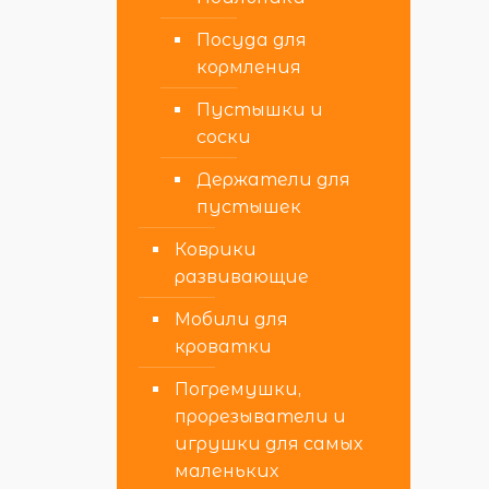
Посуда для
кормления
Пустышки и
соски
Держатели для
пустышек
Коврики
развивающие
Мобили для
кроватки
Погремушки,
прорезыватели и
игрушки для самых
маленьких