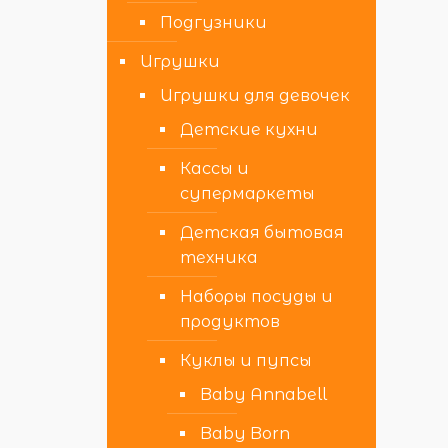
Подгузники
Игрушки
Игрушки для девочек
Детские кухни
Кассы и
супермаркеты
Детская бытовая
техника
Наборы посуды и
продуктов
Куклы и пупсы
Baby Annabell
Baby Born