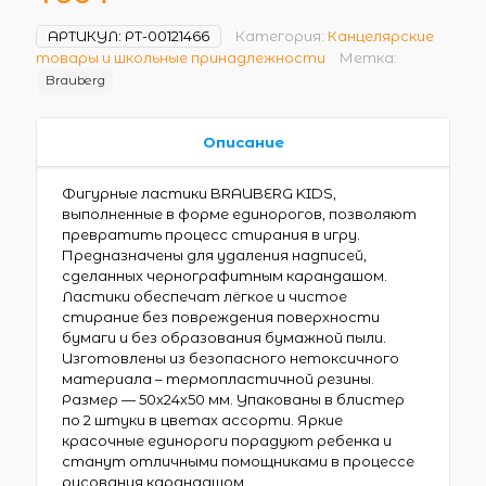
АРТИКУЛ:
РТ-00121466
Категория:
Канцелярские
товары и школьные принадлежности
Метка:
Brauberg
Описание
Фигурные ластики BRAUBERG KIDS,
выполненные в форме единорогов, позволяют
превратить процесс стирания в игру.
Предназначены для удаления надписей,
сделанных чернографитным карандашом.
Ластики обеспечат лёгкое и чистое
стирание без повреждения поверхности
бумаги и без образования бумажной пыли.
Изготовлены из безопасного нетоксичного
материала – термопластичной резины.
Размер — 50х24х50 мм. Упакованы в блистер
по 2 штуки в цветах ассорти. Яркие
красочные единороги порадуют ребенка и
станут отличными помощниками в процессе
рисования карандашом.