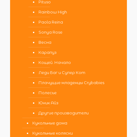
Pituso
Rainbow High
Paola Reina
Sonya Rose
Весна
Карапуз
Кощей. Начало
Леди Баг и Супер Кот
Плачущие младенцы Crybabies
Полесье
Юник Айз
Другие производители
Кукольные дома
Кукольные коляски