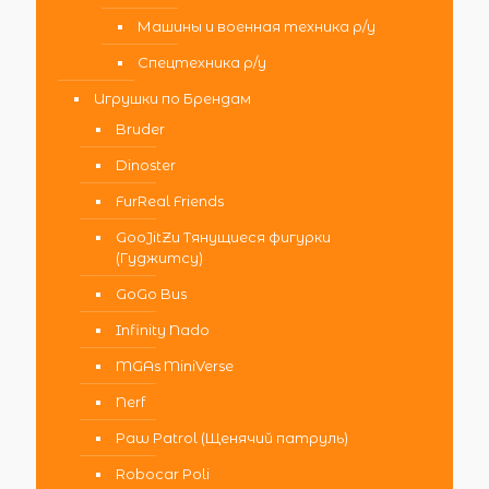
Машины и военная техника р/у
Спецтехника р/у
Игрушки по Брендам
Bruder
Dinoster
FurReal Friends
GooJitZu Тянущиеся фигурки
(Гуджитсу)
GoGo Bus
Infinity Nado
MGAs MiniVerse
Nerf
Paw Patrol (Щенячий патруль)
Robocar Poli