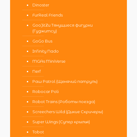
Dinoster
FurReal Friends
GooJitZu Тянущиеся фигурки
(Гуджитсу)
GoGo Bus
Infinity Nado
MGAs MiniVerse
Nerf
Paw Patrol (Щенячий патруль)
Robocar Poli
Robot Trains (Роботы поезда)
Screechers Wild (Дикие Скричеры)
Super Wings (Супер крылья)
Tobot