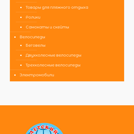
Товары для пляжного отдыха
Ролики
Самокаты и скейты
Велосипеды
Беговелы
Двухколесные велосипеды
Трехколесные велосипеды
Электромобили