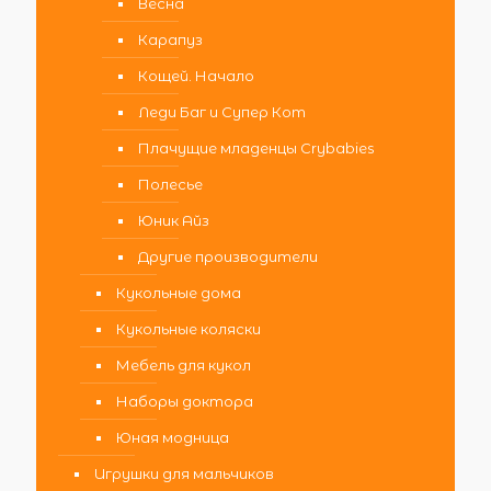
Весна
Карапуз
Кощей. Начало
Леди Баг и Супер Кот
Плачущие младенцы Crybabies
Полесье
Юник Айз
Другие производители
Кукольные дома
Кукольные коляски
Мебель для кукол
Наборы доктора
Юная модница
Игрушки для мальчиков