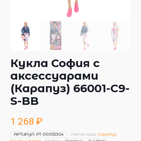
Кукла София с
аксессуарами
(Карапуз) 66001-C9-
S-BB
1 268
₽
АРТИКУЛ:
РТ-00055304
Категории:
Карапуз
,
Куклы и пупсы
Метки:
Карапуз
Симбат