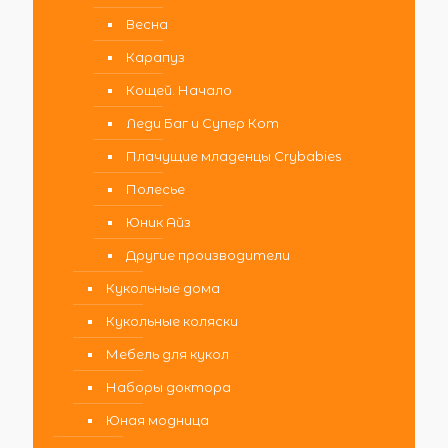
Весна
Карапуз
Кощей. Начало
Леди Баг и Супер Кот
Плачущие младенцы Crybabies
Полесье
Юник Айз
Другие производители
Кукольные дома
Кукольные коляски
Мебель для кукол
Наборы доктора
Юная модница