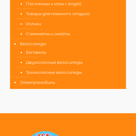
Песочницы и игры с водой
Товары для пляжного отдыха
Ролики
Самокаты и скейты
Велосипеды
Беговелы
Двухколесные велосипеды
Трехколесные велосипеды
Электромобили