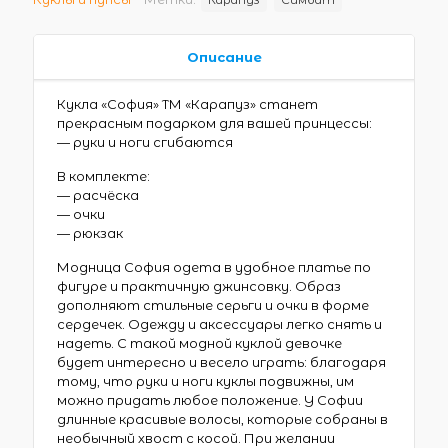
Описание
Кукла «София» ТМ «Карапуз» станет
прекрасным подарком для вашей принцессы:
— руки и ноги сгибаются
В комплекте:
— расчёска
— очки
— рюкзак
Модница София одета в удобное платье по
фигуре и практичную джинсовку. Образ
дополняют стильные серьги и очки в форме
сердечек. Одежду и аксессуары легко снять и
надеть. С такой модной куклой девочке
будет интересно и весело играть: благодаря
тому, что руки и ноги куклы подвижны, им
можно придать любое положение. У Софии
длинные красивые волосы, которые собраны в
необычный хвост с косой. При желании