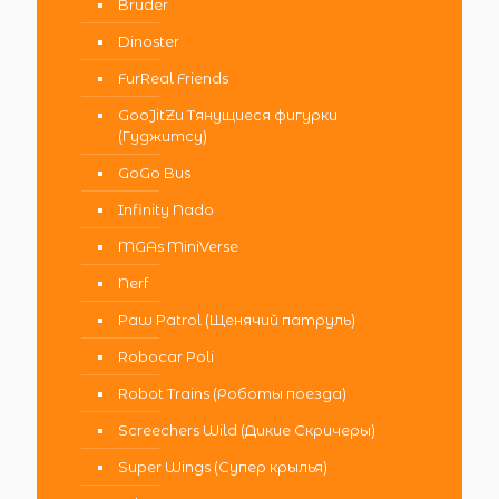
Bruder
Dinoster
FurReal Friends
GooJitZu Тянущиеся фигурки
(Гуджитсу)
GoGo Bus
Infinity Nado
MGAs MiniVerse
Nerf
Paw Patrol (Щенячий патруль)
Robocar Poli
Robot Trains (Роботы поезда)
Screechers Wild (Дикие Скричеры)
Super Wings (Супер крылья)